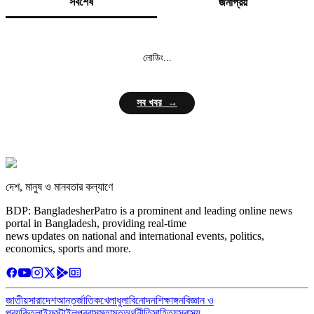
সর্বশেষ
জনপ্রিয়
লোডিং...
সব খবর →
দেশ, মানুষ ও মানবতার কল্যাণে
BDP: BangladesherPatro is a prominent and leading online news
portal in Bangladesh, providing real-time
news updates on national and international events, politics,
economics, sports and more.
জাতীয়
সারাদেশ
আন্তর্জাতিক
খেলাধুলা
বিনোদন
শিক্ষাঙ্গন
বিজ্ঞান ও
প্রযুক্তি
লাইফস্টাইল
প্রবাস
মতামত
অর্থনীতি
সাহিত্য
স্বাস্থ্য