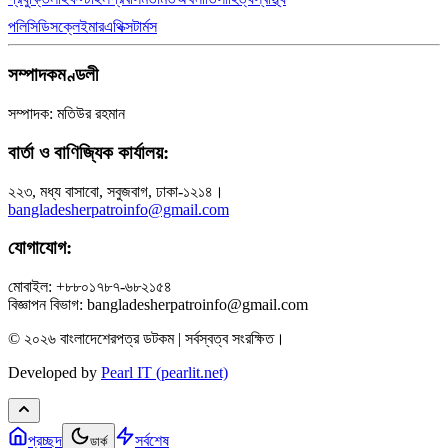
পলিসি
ডিসক্লেইমার
এথিক্স
টার্মস
সম্পাদকমণ্ডলী
সম্পাদক: মতিউর রহমান
বার্তা ও বাণিজ্যিক কার্যালয়:
২২৩, মধ্য বাসাবো, সবুজবাগ, ঢাকা-১২১৪।
bangladesherpatroinfo@gmail.com
যোগাযোগ:
মোবাইল: +৮৮০১৭৮৭-৬৮২১৫৪
বিজ্ঞাপন বিভাগ: bangladesherpatroinfo@gmail.com
© ২০২৬ বাংলাদেশেরপত্র ডটকম | সর্বস্বত্ব সংরক্ষিত।
Developed by
Pearl IT (pearlit.net)
প্রচ্ছদ
সর্বশেষ
ডার্ক