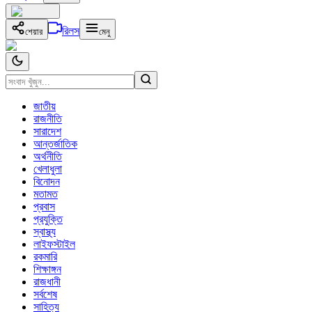
রিলস
শেয়ার
মেনু
জাতীয়
রাজনীতি
সারাদেশ
আন্তর্জাতিক
অর্থনীতি
খেলাধুলা
বিনোদন
মতামত
প্রবাস
প্রযুক্তি
স্বাস্থ্য
লাইফস্টাইল
রকমারি
শিক্ষাঙ্গন
রাজধানী
সর্বশেষ
সাহিত্য