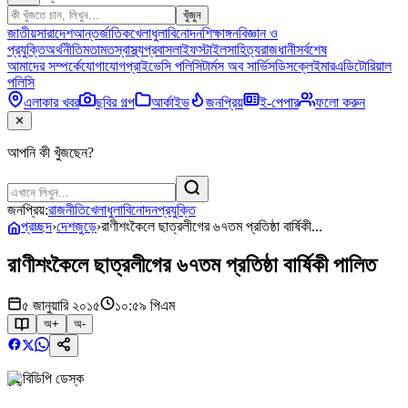
খুঁজুন
জাতীয়
সারাদেশ
আন্তর্জাতিক
খেলাধুলা
বিনোদন
শিক্ষাঙ্গন
বিজ্ঞান ও
প্রযুক্তি
অর্থনীতি
মতামত
স্বাস্থ্য
প্রবাস
লাইফস্টাইল
সাহিত্য
রাজধানী
সর্বশেষ
আমাদের সম্পর্কে
যোগাযোগ
প্রাইভেসি পলিসি
টার্মস অব সার্ভিস
ডিসক্লেইমার
এডিটোরিয়াল
পলিসি
এলাকার খবর
ছবির গল্প
আর্কাইভ
জনপ্রিয়
ই-পেপার
ফলো করুন
✕
আপনি কী খুঁজছেন?
জনপ্রিয়:
রাজনীতি
খেলাধুলা
বিনোদন
প্রযুক্তি
প্রচ্ছদ
›
দেশজুড়ে
›
রাণীশংকৈলে ছাত্রলীগের ৬৭তম প্রতিষ্ঠা বার্ষিকী...
রাণীশংকৈলে ছাত্রলীগের ৬৭তম প্রতিষ্ঠা বার্ষিকী পালিত
৫ জানুয়ারি ২০১৫
১০:৫৯ পিএম
অ+
অ-
বিডিপি ডেস্ক