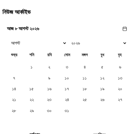
নিউজ আর্কাইভ
আজ ৮ আগস্ট ২০২৬
শুক্র
শনি
রবি
সোম
মঙ্গল
বুধ
বৃহ
১
২
৩
৪
৫
৬
৭
৮
৯
১০
১১
১২
১৩
১৪
১৫
১৬
১৭
১৮
১৯
২০
২১
২২
২৩
২৪
২৫
২৬
২৭
২৮
২৯
৩০
৩১