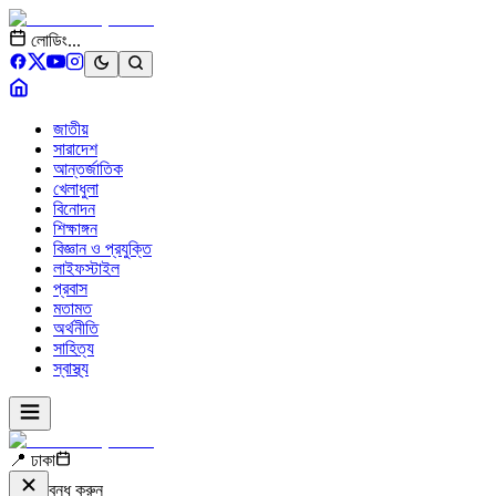
লোডিং...
জাতীয়
সারাদেশ
আন্তর্জাতিক
খেলাধুলা
বিনোদন
শিক্ষাঙ্গন
বিজ্ঞান ও প্রযুক্তি
লাইফস্টাইল
প্রবাস
মতামত
অর্থনীতি
সাহিত্য
স্বাস্থ্য
📍 ঢাকা
বন্ধ করুন