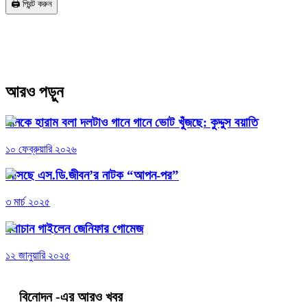
🖨️ প্রিন্ট করুন
আরও পড়ুন
গানকে হারাম বলা দলটাও গানে গানে ভোট খুঁজছে: কুদ্দুস বয়াতি
১০ ফেব্রুয়ারি ২০২৬
আসছে এস.ডি.জীবন’র নাটক “আপন-পর”
৩ মার্চ ২০২৫
ধলাচান গাইলেন জেনিফার গোমেজ
১২ জানুয়ারি ২০২৫
বিনোদন
-এর আরও খবর