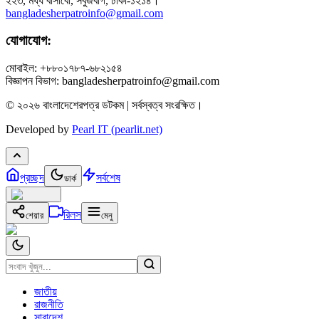
২২৩, মধ্য বাসাবো, সবুজবাগ, ঢাকা-১২১৪।
bangladesherpatroinfo@gmail.com
যোগাযোগ:
মোবাইল: +৮৮০১৭৮৭-৬৮২১৫৪
বিজ্ঞাপন বিভাগ: bangladesherpatroinfo@gmail.com
© ২০২৬ বাংলাদেশেরপত্র ডটকম | সর্বস্বত্ব সংরক্ষিত।
Developed by
Pearl IT (pearlit.net)
প্রচ্ছদ
সর্বশেষ
ডার্ক
রিলস
শেয়ার
মেনু
জাতীয়
রাজনীতি
সারাদেশ