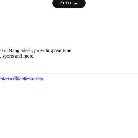
সব খবর →
l in Bangladesh, providing real-time
, sports and more.
মতামত
অর্থনীতি
সাহিত্য
স্বাস্থ্য