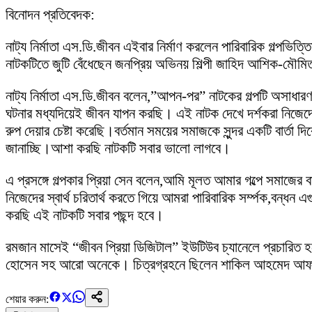
বিনোদন প্রতিবেদক:
নাট্য নির্মাতা এস.ডি.জীবন এইবার নির্মাণ করলেন পারিবারিক গল্পভ
নাটকটিতে জুটি বেঁধেছেন জনপ্রিয় অভিনয় শিল্পী জাহিদ আশিক-মৌমি
নাট্য নির্মাতা এস.ডি.জীবন বলেন,”আপন-পর” নাটকের গল্পটি অসাধা
ঘটনার মধ্যদিয়েই জীবন যাপন করছি। এই নাটক দেখে দর্শকরা নিজেদে
রুপ দেয়ার চেষ্টা করেছি।বর্তমান সময়ের সমাজকে সুন্দর একটি বার
জানাচ্ছি।আশা করছি নাটকটি সবার ভালো লাগবে।
এ প্রসঙ্গে গল্পকার প্রিয়া সেন বলেন,আমি মূলত আমার গল্পে সমাজের
নিজেদের স্বার্থ চরিতার্থ করতে গিয়ে আমরা পারিবারিক সর্ম্পক,বন
করছি এই নাটকটি সবার পছন্দ হবে।
রমজান মাসেই “জীবন প্রিয়া ডিজিটাল” ইউটিউব চ্যানেলে প্রচারিত 
হোসেন সহ আরো অনেকে। চিত্রগ্রহনে ছিলেন শাকিল আহমেদ আফরা
শেয়ার করুন: