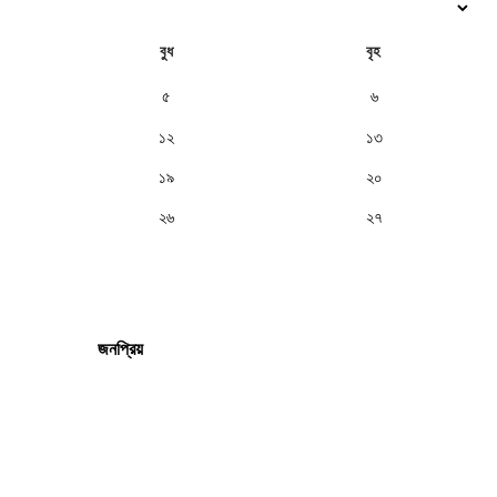
বুধ
বৃহ
৫
৬
১২
১৩
১৯
২০
২৬
২৭
জনপ্রিয়