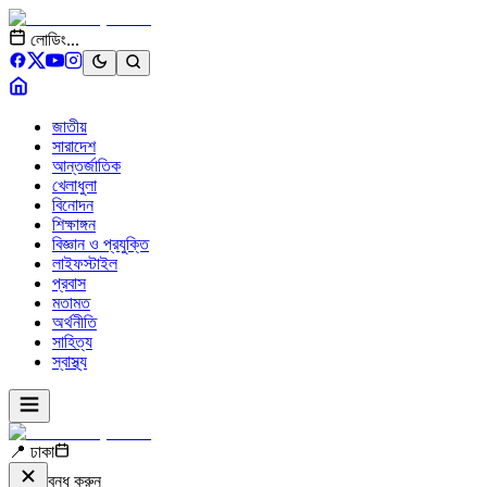
লোডিং...
জাতীয়
সারাদেশ
আন্তর্জাতিক
খেলাধুলা
বিনোদন
শিক্ষাঙ্গন
বিজ্ঞান ও প্রযুক্তি
লাইফস্টাইল
প্রবাস
মতামত
অর্থনীতি
সাহিত্য
স্বাস্থ্য
📍 ঢাকা
বন্ধ করুন