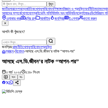
খুঁজুন
জাতীয়
সারাদেশ
আন্তর্জাতিক
খেলাধুলা
বিনোদন
শিক্ষাঙ্গন
বিজ্ঞান ও প্রযুক্তি
অর্থনীতি
মতামত
স্বাস
আমাদের সম্পর্কে
যোগাযোগ
প্রাইভেসি পলিসি
টার্মস অব সার্ভিস
ডিসক্লেইমার
এডিটোরিয়াল পল
এলাকার খবর
ছবির গল্প
আর্কাইভ
জনপ্রিয়
ই-পেপার
ফলো করুন
✕
আপনি কী খুঁজছেন?
জনপ্রিয়:
রাজনীতি
খেলাধুলা
বিনোদন
প্রযুক্তি
প্রচ্ছদ
›
বিনোদন
›
আসছে এস.ডি.জীবন’র নাটক “আপন-পর”
আসছে এস.ডি.জীবন’র নাটক “আপন-পর”
৩ মার্চ ২০২৫
৫:৪৮ পিএম
অ+
অ-
বিডিপি ডেস্ক