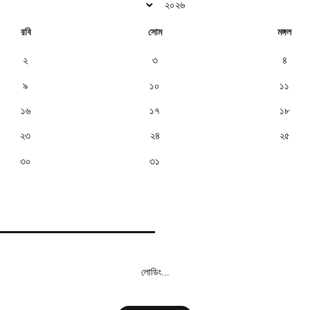
রবি
সোম
মঙ্গল
২
৩
৪
৯
১০
১১
১৬
১৭
১৮
২৩
২৪
২৫
৩০
৩১
লোডিং...