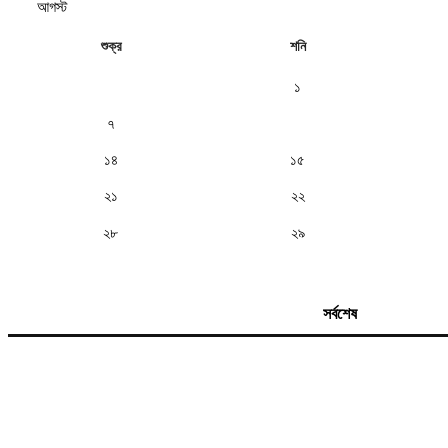
শুক্র
শনি
১
৭
৮
১৪
১৫
২১
২২
২৮
২৯
সর্বশেষ