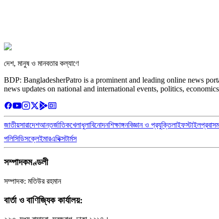
দেশ, মানুষ ও মানবতার কল্যাণে
BDP: BangladesherPatro is a prominent and leading online news porta
news updates on national and international events, politics, economics
জাতীয়
সারাদেশ
আন্তর্জাতিক
খেলাধুলা
বিনোদন
শিক্ষাঙ্গন
বিজ্ঞান ও প্রযুক্তি
লাইফস্টাইল
প্রবাস
পলিসি
ডিসক্লেইমার
এথিক্স
টার্মস
সম্পাদকমণ্ডলী
সম্পাদক: মতিউর রহমান
বার্তা ও বাণিজ্যিক কার্যালয়: