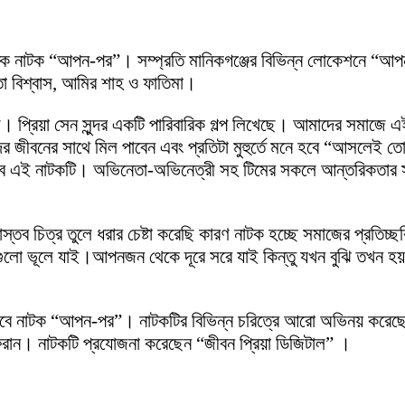
িত্তিক নাটক “আপন-পর”। সম্প্রতি মানিকগঞ্জের বিভিন্ন লোকেশনে “আপ
তা বিশ্বাস, আমির শাহ ও ফাতিমা।
রণ। প্রিয়া সেন সুন্দর একটি পারিবারিক গল্প লিখেছে। আমাদের সমা
র জীবনের সাথে মিল পাবেন এবং প্রতিটা মুহুর্তে মনে হবে “আসলেই 
্তা দিবে এই নাটকটি। অভিনেতা-অভিনেত্রী সহ টিমের সকলে আন্তরিকত
 বাস্তব চিত্র তুলে ধরার চেষ্টা করেছি কারণ নাটক হচ্ছে সমাজের প্
্ধন এগুলো ভূলে যাই।আপনজন থেকে দূরে সরে যাই কিন্তু যখন বুঝি তখ
হবে নাটক “আপন-পর”। নাটকটির বিভিন্ন চরিত্রে আরো অভিনয় করেছেন ন
ন। নাটকটি প্রযোজনা করেছেন “জীবন প্রিয়া ডিজিটাল” ।