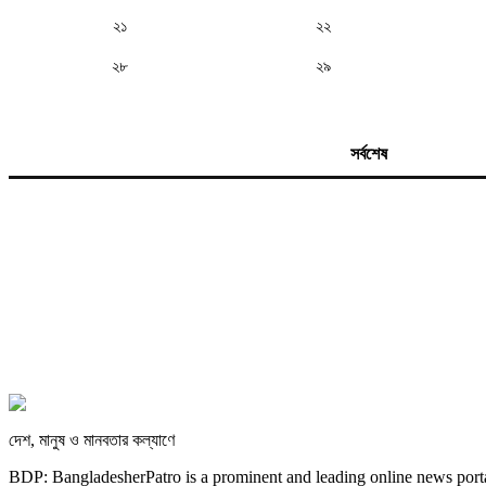
২১
২২
২৮
২৯
সর্বশেষ
দেশ, মানুষ ও মানবতার কল্যাণে
BDP: BangladesherPatro is a prominent and leading online news porta