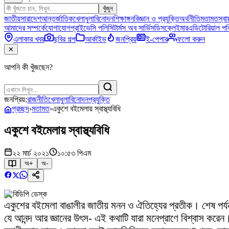
খুঁজুন
জাতীয়
সারাদেশ
আন্তর্জাতিক
খেলাধুলা
বিনোদন
শিক্ষাঙ্গন
বিজ্ঞান ও প্রযুক্তি
অর্থনীতি
মতামত
স্বাস
আমাদের সম্পর্কে
যোগাযোগ
প্রাইভেসি পলিসি
টার্মস অব সার্ভিস
ডিসক্লেইমার
এডিটোরিয়াল পল
এলাকার খবর
ছবির গল্প
আর্কাইভ
জনপ্রিয়
ই-পেপার
ফলো করুন
✕
আপনি কী খুঁজছেন?
জনপ্রিয়:
রাজনীতি
খেলাধুলা
বিনোদন
প্রযুক্তি
প্রচ্ছদ
›
মতামত
›
একুশে বইমেলায় স্বাস্থ্যবিধি
একুশে বইমেলায় স্বাস্থ্যবিধি
২২ মার্চ ২০২১
১০:৫৩ পিএম
অ+
অ-
বিডিপি ডেস্ক
একুশের বইমেলা বাঙালীর জাতীয় মনন ও ঐতিহ্যের প্রতীক। শেষ পর্
যে আনন্দ আর জ্ঞানের উৎস- এই কথাটি যারা মনেপ্রাণে বিশ্বাস করে