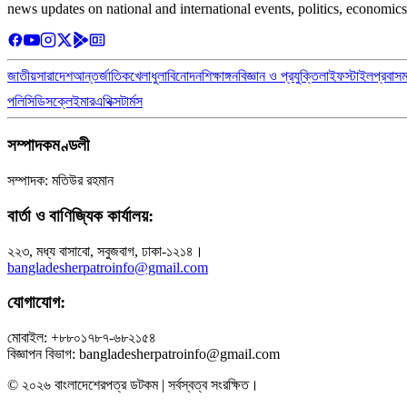
news updates on national and international events, politics, economics
জাতীয়
সারাদেশ
আন্তর্জাতিক
খেলাধুলা
বিনোদন
শিক্ষাঙ্গন
বিজ্ঞান ও প্রযুক্তি
লাইফস্টাইল
প্রবাস
পলিসি
ডিসক্লেইমার
এথিক্স
টার্মস
সম্পাদকমণ্ডলী
সম্পাদক: মতিউর রহমান
বার্তা ও বাণিজ্যিক কার্যালয়:
২২৩, মধ্য বাসাবো, সবুজবাগ, ঢাকা-১২১৪।
bangladesherpatroinfo@gmail.com
যোগাযোগ:
মোবাইল: +৮৮০১৭৮৭-৬৮২১৫৪
বিজ্ঞাপন বিভাগ: bangladesherpatroinfo@gmail.com
© ২০২৬ বাংলাদেশেরপত্র ডটকম | সর্বস্বত্ব সংরক্ষিত।