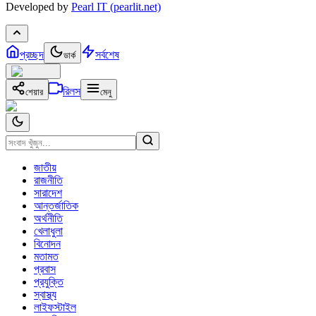
Developed by
Pearl IT (pearlit.net)
প্রচ্ছদ
সর্বশেষ
ডার্ক
রিলস
শেয়ার
মেনু
জাতীয়
রাজনীতি
সারাদেশ
আন্তর্জাতিক
অর্থনীতি
খেলাধুলা
বিনোদন
মতামত
প্রবাস
প্রযুক্তি
স্বাস্থ্য
লাইফস্টাইল