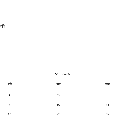
যালি
রবি
সোম
মঙ্গল
২
৩
৪
৯
১০
১১
১৬
১৭
১৮