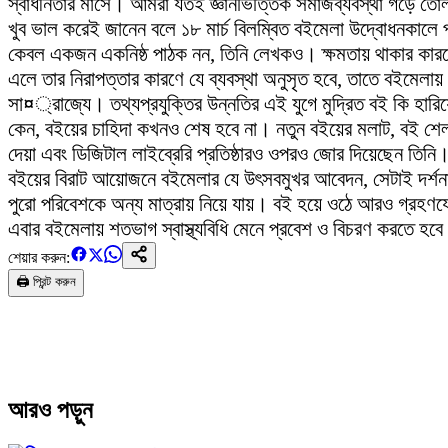
স্বাধীনতার মাসে। আমরা যতই জ্ঞানভিত্তিক সমাজব্যবস্থা গড়ে তোলা
খুব ভাল করেই জানেন বলে ১৮ মার্চ বিলম্বিত বইমেলা উদ্বোধনকালে প
কেবল একজন একনিষ্ঠ পাঠক নন, তিনি লেখকও। ক্ষমতায় থাকার কারণে
এলে তার নিরাপত্তার কারণে যে ব্যবস্থা অনুসৃত হবে, তাতে বইমে
সা¤্রাজ্যে। তথ্যপ্রযুক্তির উন্নতির এই যুগে মুদ্রিত বই কি হারিয়
কেন, বইয়ের চাহিদা কখনও শেষ হবে না। নতুন বইয়ের মলাট, বই শেলফ
দেয়া এবং ডিজিটাল লাইব্রেরি প্রতিষ্ঠারও ওপরও জোর দিয়েছেন তিনি। জ্
বইয়ের বিরাট আয়োজনে বইমেলার যে উৎসবমুখর আবেদন, সেটাই দর্শনার্থ
পুরো পরিবেশকে অন্য মাত্রায় নিয়ে যায়। বই হয়ে ওঠে আরও গ্রহণযো
এবার বইমেলায় শতভাগ স্বাস্থ্যবিধি মেনে প্রবেশ ও বিচরণ করতে হবে প্
শেয়ার করুন:
🖨️ প্রিন্ট করুন
আরও পড়ুন