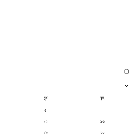
বুধ
বৃহ
৫
৬
১২
১৩
১৯
২০