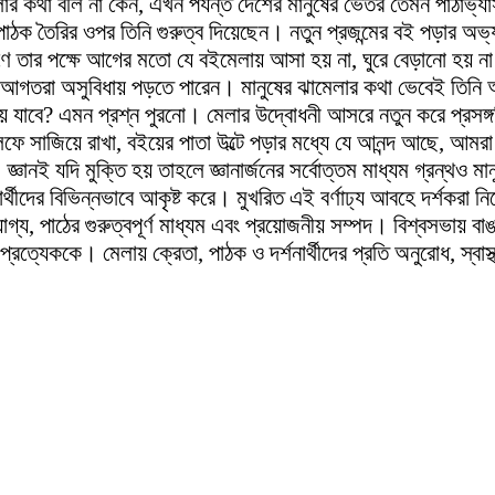
র কথা বলি না কেন, এখন পর্যন্ত দেশের মানুষের ভেতর তেমন পাঠাভ্যা
াঠক তৈরির ওপর তিনি গুরুত্ব দিয়েছেন। নতুন প্রজন্মের বই পড়ার অভ্
 তার পক্ষে আগের মতো যে বইমেলায় আসা হয় না, ঘুরে বেড়ানো হয় না 
লায় আগতরা অসুবিধায় পড়তে পারেন। মানুষের ঝামেলার কথা ভেবেই তি
ে যাবে? এমন প্রশ্ন পুরনো। মেলার উদ্বোধনী আসরে নতুন করে প্রসঙ্গট
ে সাজিয়ে রাখা, বইয়ের পাতা উল্টে পড়ার মধ্যে যে আনন্দ আছে, আমরা
ঞানই যদি মুক্তি হয় তাহলে জ্ঞানার্জনের সর্বোত্তম মাধ্যম গ্রন্থও ম
ীদের বিভিন্নভাবে আকৃষ্ট করে। মুখরিত এই বর্ণাঢ্য আবহে দর্শকরা নি
গ্য, পাঠের গুরুত্বপূর্ণ মাধ্যম এবং প্রয়োজনীয় সম্পদ। বিশ্বসভায়
রত্যেককে। মেলায় ক্রেতা, পাঠক ও দর্শনার্থীদের প্রতি অনুরোধ, স্বাস্থ