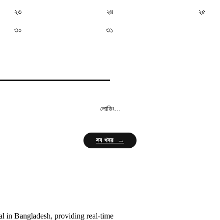
২৩
২৪
২৫
৩০
৩১
লোডিং...
সব খবর →
l in Bangladesh, providing real-time