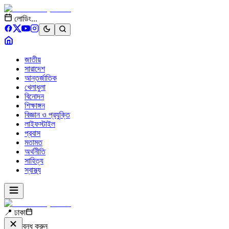
লোডিং...
জাতীয়
সারাদেশ
আন্তর্জাতিক
খেলাধুলা
বিনোদন
শিক্ষাঙ্গন
বিজ্ঞান ও প্রযুক্তি
লাইফস্টাইল
প্রবাস
মতামত
অর্থনীতি
সাহিত্য
স্বাস্থ্য
📍 ঢাকা
বন্ধ করুন