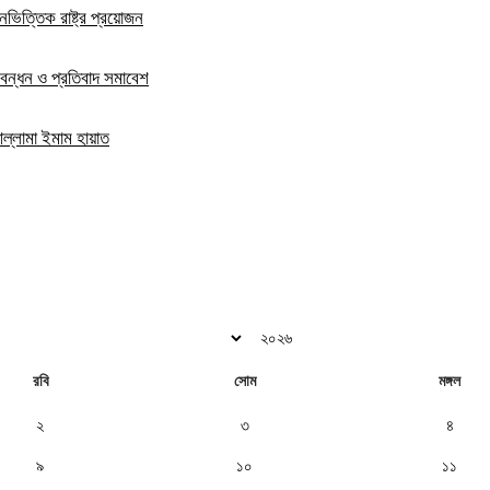
নভিত্তিক রাষ্ট্র প্রয়োজন
বন্ধন ও প্রতিবাদ সমাবেশ
ল্লামা ইমাম হায়াত
রবি
সোম
মঙ্গল
২
৩
৪
৯
১০
১১