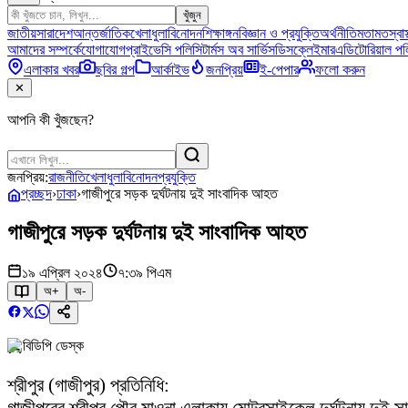
খুঁজুন
জাতীয়
সারাদেশ
আন্তর্জাতিক
খেলাধুলা
বিনোদন
শিক্ষাঙ্গন
বিজ্ঞান ও প্রযুক্তি
অর্থনীতি
মতামত
স্বাস
আমাদের সম্পর্কে
যোগাযোগ
প্রাইভেসি পলিসি
টার্মস অব সার্ভিস
ডিসক্লেইমার
এডিটোরিয়াল পল
এলাকার খবর
ছবির গল্প
আর্কাইভ
জনপ্রিয়
ই-পেপার
ফলো করুন
✕
আপনি কী খুঁজছেন?
জনপ্রিয়:
রাজনীতি
খেলাধুলা
বিনোদন
প্রযুক্তি
প্রচ্ছদ
›
ঢাকা
›
গাজীপুরে সড়ক দুর্ঘটনায় দুই সাংবাদিক আহত
গাজীপুরে সড়ক দুর্ঘটনায় দুই সাংবাদিক আহত
১৯ এপ্রিল ২০২৪
৭:৩৯ পিএম
অ+
অ-
বিডিপি ডেস্ক
শ্রীপুর (গাজীপুর) প্রতিনিধি: