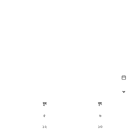
বুধ
বৃহ
৫
৬
১২
১৩