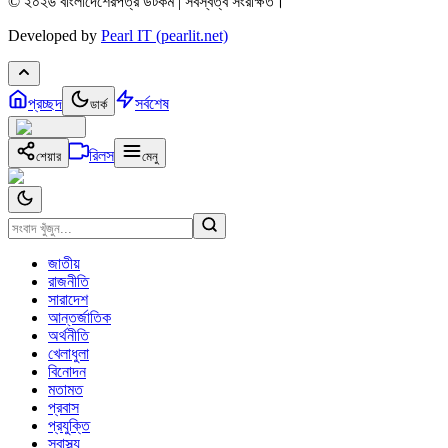
© ২০২৬ বাংলাদেশেরপত্র ডটকম | সর্বস্বত্ব সংরক্ষিত।
Developed by
Pearl IT (pearlit.net)
প্রচ্ছদ
সর্বশেষ
ডার্ক
রিলস
শেয়ার
মেনু
জাতীয়
রাজনীতি
সারাদেশ
আন্তর্জাতিক
অর্থনীতি
খেলাধুলা
বিনোদন
মতামত
প্রবাস
প্রযুক্তি
স্বাস্থ্য