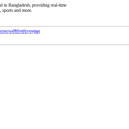
l in Bangladesh, providing real-time
, sports and more.
মতামত
অর্থনীতি
সাহিত্য
স্বাস্থ্য