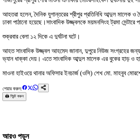
গাজীপুরের শ্রীপুর পৌর মাওনা এলাকায় মোটরসাইকেল দুর্ঘটনায় দুই
আহতরা হলেন, দৈনিক যুগান্তরের শ্রীপুর প্রতিনিধি আব্দুল মালেক 
ঢাকা পাঠানো হয়েছে।সাংবাদিক উজ্জ্বলকে ময়মনসিংহ ট্রমা সেন্টারে
শুক্রবার বেলা ১২ দিকে এ দুর্ঘটনা ঘটে।
আহত সাংবাদিক উজ্জ্বল আহমেদ জানান, দুপুরে নিউজ সংগ্রহের জন্
ভ্যান ধাক্কা দেয়। এতে সাংবাদিক আব্দুল মালেক এর বুকের হাড় ও হ
মাওনা হাইওয়ে থানার অফিসার ইনচার্জ (ওসি) শেখ মো. মাহবুব মোর
শেয়ার করুন:
🖨️ প্রিন্ট করুন
আরও পড়ুন