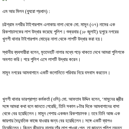
‎এম আর মিলন (ব্যুরো প্রধান) :
চট্টগ্রাম নগরীর টাইগারপাস এলাকায় নালা থেকে মো. মামুন (৩৭) নামের এক
রিকশাচালকের লাশ উদ্ধার করেছে পুলিশ। শুক্রবার (১৮ জুলাই) দুপুরে নগরের
খুলশী থানার টাইগারপাস মোড়ের নালা থেকে লাশটি উদ্ধার করা হয়।
‎স্থানীয় ব্যবসায়ীরা বলেন, মৃতদেহটি নালার মধ্যে পড়ে থাকতে দেখে আমরা পুলিশকে
অবগত করি। পরে পুলিশ এসে লাশটি উদ্ধার করেন।
‎মামুন নগরের আমবাগানে একটি কলোনিতে পরিবার নিয়ে বসবাস করতেন।
‎খুলশী থানার ভারপ্রাপ্ত কর্মকর্তা (ওসি) মো. আফতাব উদ্দিন বলেন, ‘মামুনের স্ত্রীর
সঙ্গে আমরা কথা বলে জানতে পেরেছি, তিনি সকাল ৮টার দিকে আমবাগানের বাসা
থেকে বের হয়েছিলেন। মামুন পেশায় একজন রিকশাচালক। তবে তিনি আজ এক
জায়গায় বৈদ্যুতিক কাজে যাওয়ার জন্য বের হয়েছিলেন। সঙ্গে একটি ব্যাগও
নিয়েছিলেন। কিন্তু কীভাবে নালায় তাঁর লাশ পাওয়া গেল, তা জানতে পুলিশ তদন্ত