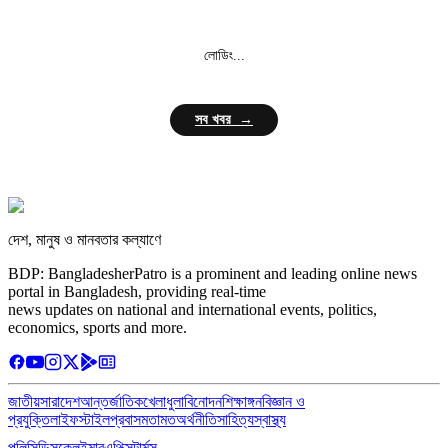
লোডিং...
সব খবর →
দেশ, মানুষ ও মানবতার কল্যাণে
BDP: BangladesherPatro is a prominent and leading online news
portal in Bangladesh, providing real-time
news updates on national and international events, politics,
economics, sports and more.
জাতীয়
সারাদেশ
আন্তর্জাতিক
খেলাধুলা
বিনোদন
শিক্ষাঙ্গন
বিজ্ঞান ও
প্রযুক্তি
লাইফস্টাইল
প্রবাস
মতামত
অর্থনীতি
সাহিত্য
স্বাস্থ্য
পলিসি
ডিসক্লেইমার
এথিক্স
টার্মস