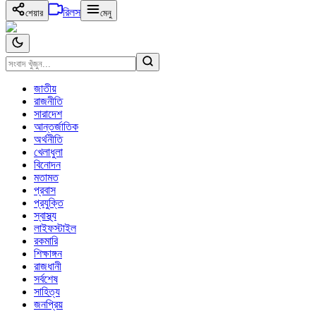
রিলস
শেয়ার
মেনু
জাতীয়
রাজনীতি
সারাদেশ
আন্তর্জাতিক
অর্থনীতি
খেলাধুলা
বিনোদন
মতামত
প্রবাস
প্রযুক্তি
স্বাস্থ্য
লাইফস্টাইল
রকমারি
শিক্ষাঙ্গন
রাজধানী
সর্বশেষ
সাহিত্য
জনপ্রিয়