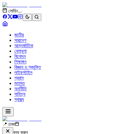
লোডিং...
জাতীয়
সারাদেশ
আন্তর্জাতিক
খেলাধুলা
বিনোদন
শিক্ষাঙ্গন
বিজ্ঞান ও প্রযুক্তি
লাইফস্টাইল
প্রবাস
মতামত
অর্থনীতি
সাহিত্য
স্বাস্থ্য
📍 ঢাকা
বন্ধ করুন