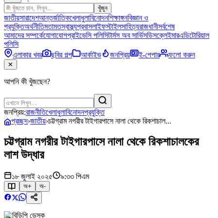
খুঁজুন
জাতীয়
সারাদেশ
আন্তর্জাতিক
খেলাধুলা
বিনোদন
শিক্ষাঙ্গন
বিজ্ঞান ও
প্রযুক্তি
অর্থনীতি
মতামত
স্বাস্থ্য
প্রবাস
লাইফস্টাইল
সাহিত্য
রাজধানী
সর্বশেষ
আমাদের সম্পর্কে
যোগাযোগ
প্রাইভেসি পলিসি
টার্মস অব সার্ভিস
ডিসক্লেইমার
এডিটোরিয়াল
পলিসি
এলাকার খবর
ছবির গল্প
আর্কাইভ
জনপ্রিয়
ই-পেপার
ফলো করুন
✕
আপনি কী খুঁজছেন?
জনপ্রিয়:
রাজনীতি
খেলাধুলা
বিনোদন
প্রযুক্তি
প্রচ্ছদ
›
জাতীয়
›
চট্টগ্রাম নগরীর টাইগারপাসে নালা থেকে রিকশাচাল...
চট্টগ্রাম নগরীর টাইগারপাসে নালা থেকে রিকশাচালকের
লাশ উদ্ধার
১৮ জুলাই ২০২৫
৯:৩৩ পিএম
অ+
অ-
বিডিপি ডেস্ক