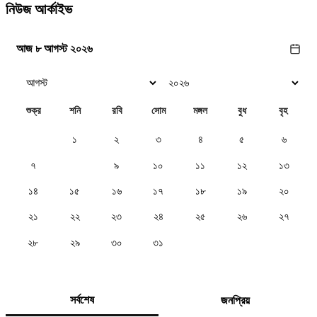
নিউজ আর্কাইভ
আজ ৮ আগস্ট ২০২৬
শুক্র
শনি
রবি
সোম
মঙ্গল
বুধ
বৃহ
১
২
৩
৪
৫
৬
৭
৮
৯
১০
১১
১২
১৩
১৪
১৫
১৬
১৭
১৮
১৯
২০
২১
২২
২৩
২৪
২৫
২৬
২৭
২৮
২৯
৩০
৩১
সর্বশেষ
জনপ্রিয়