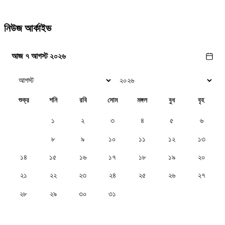
নিউজ আর্কাইভ
আজ ৭ আগস্ট ২০২৬
শুক্র
শনি
রবি
সোম
মঙ্গল
বুধ
বৃহ
১
২
৩
৪
৫
৬
৭
৮
৯
১০
১১
১২
১৩
১৪
১৫
১৬
১৭
১৮
১৯
২০
২১
২২
২৩
২৪
২৫
২৬
২৭
২৮
২৯
৩০
৩১