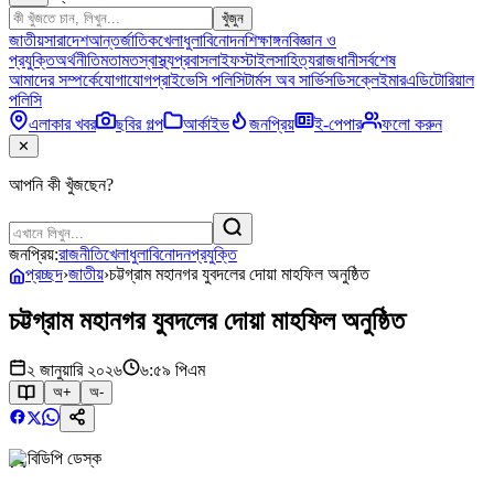
খুঁজুন
জাতীয়
সারাদেশ
আন্তর্জাতিক
খেলাধুলা
বিনোদন
শিক্ষাঙ্গন
বিজ্ঞান ও
প্রযুক্তি
অর্থনীতি
মতামত
স্বাস্থ্য
প্রবাস
লাইফস্টাইল
সাহিত্য
রাজধানী
সর্বশেষ
আমাদের সম্পর্কে
যোগাযোগ
প্রাইভেসি পলিসি
টার্মস অব সার্ভিস
ডিসক্লেইমার
এডিটোরিয়াল
পলিসি
এলাকার খবর
ছবির গল্প
আর্কাইভ
জনপ্রিয়
ই-পেপার
ফলো করুন
✕
আপনি কী খুঁজছেন?
জনপ্রিয়:
রাজনীতি
খেলাধুলা
বিনোদন
প্রযুক্তি
প্রচ্ছদ
›
জাতীয়
›
চট্টগ্রাম মহানগর যুবদলের দোয়া মাহফিল অনুষ্ঠিত
চট্টগ্রাম মহানগর যুবদলের দোয়া মাহফিল অনুষ্ঠিত
২ জানুয়ারি ২০২৬
৬:৫৯ পিএম
অ+
অ-
বিডিপি ডেস্ক