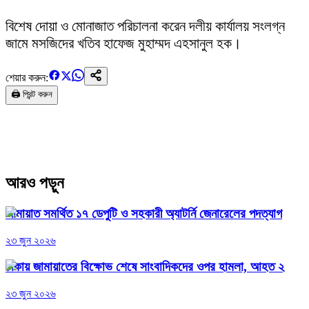
‎বিশেষ দোয়া ও মোনাজাত পরিচালনা করেন দলীয় কার্যালয় সংলগ্ন
জামে মসজিদের খতিব হাফেজ মুহাম্মদ এহসানুল হক।
শেয়ার করুন:
🖨️ প্রিন্ট করুন
আরও পড়ুন
জামায়াত সমর্থিত ১৭ ডেপুটি ও সহকারী অ্যাটর্নি জেনারেলের পদত্যাগ
২৩ জুন ২০২৬
ঢাকায় জামায়াতের বিক্ষোভ শেষে সাংবাদিকদের ওপর হামলা, আহত ২
২৩ জুন ২০২৬