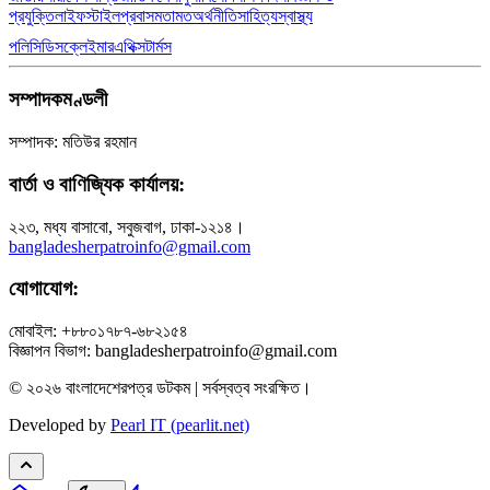
প্রযুক্তি
লাইফস্টাইল
প্রবাস
মতামত
অর্থনীতি
সাহিত্য
স্বাস্থ্য
পলিসি
ডিসক্লেইমার
এথিক্স
টার্মস
সম্পাদকমণ্ডলী
সম্পাদক: মতিউর রহমান
বার্তা ও বাণিজ্যিক কার্যালয়:
২২৩, মধ্য বাসাবো, সবুজবাগ, ঢাকা-১২১৪।
bangladesherpatroinfo@gmail.com
যোগাযোগ:
মোবাইল: +৮৮০১৭৮৭-৬৮২১৫৪
বিজ্ঞাপন বিভাগ: bangladesherpatroinfo@gmail.com
© ২০২৬ বাংলাদেশেরপত্র ডটকম | সর্বস্বত্ব সংরক্ষিত।
Developed by
Pearl IT (pearlit.net)