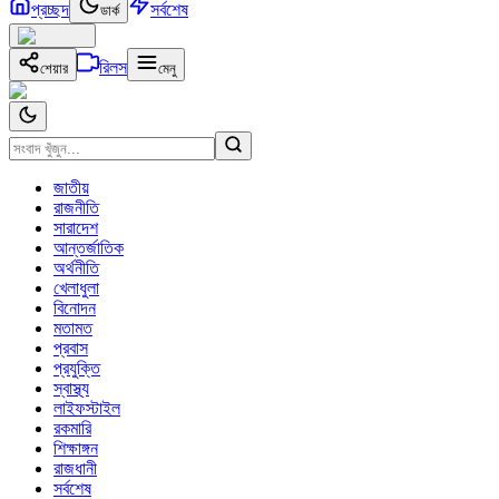
প্রচ্ছদ
সর্বশেষ
ডার্ক
রিলস
শেয়ার
মেনু
জাতীয়
রাজনীতি
সারাদেশ
আন্তর্জাতিক
অর্থনীতি
খেলাধুলা
বিনোদন
মতামত
প্রবাস
প্রযুক্তি
স্বাস্থ্য
লাইফস্টাইল
রকমারি
শিক্ষাঙ্গন
রাজধানী
সর্বশেষ