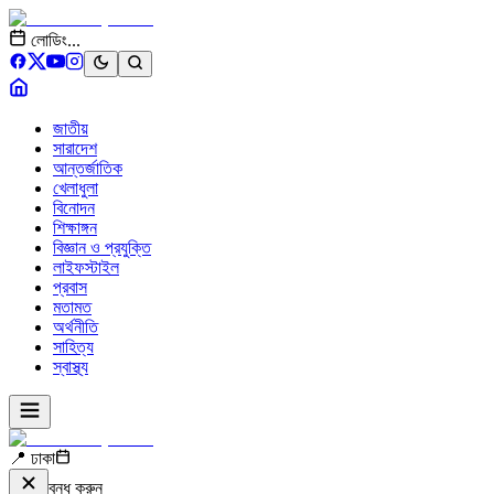
লোডিং...
জাতীয়
সারাদেশ
আন্তর্জাতিক
খেলাধুলা
বিনোদন
শিক্ষাঙ্গন
বিজ্ঞান ও প্রযুক্তি
লাইফস্টাইল
প্রবাস
মতামত
অর্থনীতি
সাহিত্য
স্বাস্থ্য
📍 ঢাকা
বন্ধ করুন