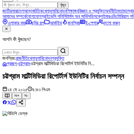
খুঁজুন
জাতীয়
সারাদেশ
আন্তর্জাতিক
খেলাধুলা
বিনোদন
শিক্ষাঙ্গন
বিজ্ঞান ও প্রযুক্তি
অর্থনীতি
মতামত
স্বাস
আমাদের সম্পর্কে
যোগাযোগ
প্রাইভেসি পলিসি
টার্মস অব সার্ভিস
ডিসক্লেইমার
এডিটোরিয়াল পল
এলাকার খবর
ছবির গল্প
আর্কাইভ
জনপ্রিয়
ই-পেপার
ফলো করুন
✕
আপনি কী খুঁজছেন?
জনপ্রিয়:
রাজনীতি
খেলাধুলা
বিনোদন
প্রযুক্তি
প্রচ্ছদ
›
চট্টগ্রাম
›
চট্টগ্রাম মাল্টিমিডিয়া রিপোর্টার্স ইউনিটির নি...
চট্টগ্রাম মাল্টিমিডিয়া রিপোর্টার্স ইউনিটির নির্বাচন সম্পন্ন
২৪ মে ২০২৫
৪:৪৩ পিএম
অ+
অ-
বিডিপি ডেস্ক