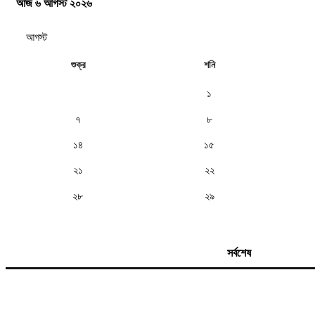
আজ ৬ আগস্ট ২০২৬
শুক্র
শনি
১
৭
৮
১৪
১৫
২১
২২
২৮
২৯
সর্বশেষ