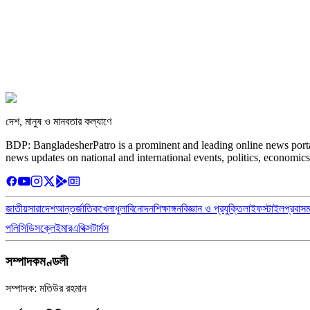
দেশ, মানুষ ও মানবতার কল্যাণে
BDP: BangladesherPatro is a prominent and leading online news porta
news updates on national and international events, politics, economics
জাতীয়
সারাদেশ
আন্তর্জাতিক
খেলাধুলা
বিনোদন
শিক্ষাঙ্গন
বিজ্ঞান ও প্রযুক্তি
লাইফস্টাইল
প্রবাস
পলিসি
ডিসক্লেইমার
এথিক্স
টার্মস
সম্পাদকমণ্ডলী
সম্পাদক: মতিউর রহমান