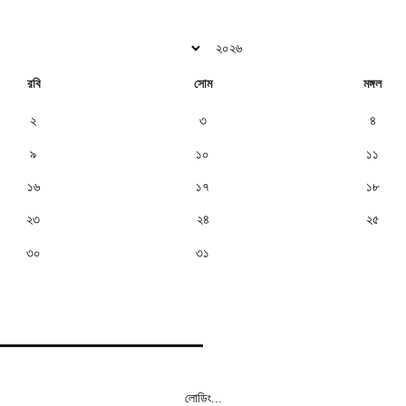
রবি
সোম
মঙ্গল
২
৩
৪
৯
১০
১১
১৬
১৭
১৮
২৩
২৪
২৫
৩০
৩১
লোডিং...