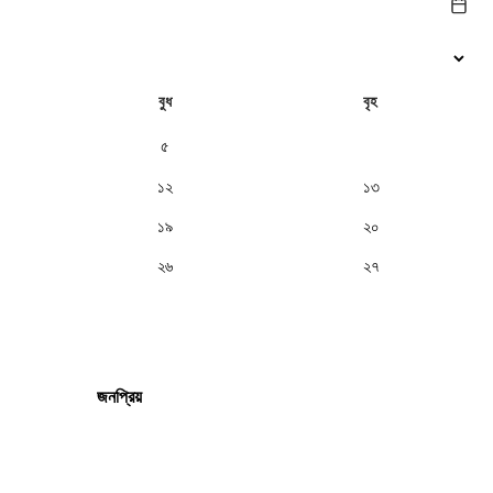
বুধ
বৃহ
৫
৬
১২
১৩
১৯
২০
২৬
২৭
জনপ্রিয়