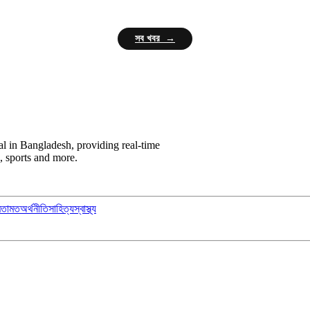
সব খবর →
l in Bangladesh, providing real-time
, sports and more.
মতামত
অর্থনীতি
সাহিত্য
স্বাস্থ্য