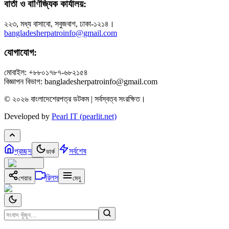
বার্তা ও বাণিজ্যিক কার্যালয়:
২২৩, মধ্য বাসাবো, সবুজবাগ, ঢাকা-১২১৪।
bangladesherpatroinfo@gmail.com
যোগাযোগ:
মোবাইল: +৮৮০১৭৮৭-৬৮২১৫৪
বিজ্ঞাপন বিভাগ: bangladesherpatroinfo@gmail.com
© ২০২৬ বাংলাদেশেরপত্র ডটকম | সর্বস্বত্ব সংরক্ষিত।
Developed by
Pearl IT (pearlit.net)
প্রচ্ছদ
সর্বশেষ
ডার্ক
রিলস
শেয়ার
মেনু