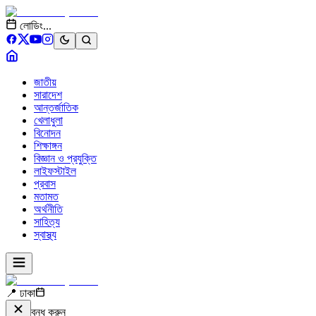
লোডিং...
জাতীয়
সারাদেশ
আন্তর্জাতিক
খেলাধুলা
বিনোদন
শিক্ষাঙ্গন
বিজ্ঞান ও প্রযুক্তি
লাইফস্টাইল
প্রবাস
মতামত
অর্থনীতি
সাহিত্য
স্বাস্থ্য
📍 ঢাকা
বন্ধ করুন