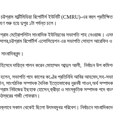
র্ম চট্টগ্রাম মাল্টিমিডিয়া রিপোর্টার্স ইউনিটি (CMRU)-এর বহুল প্রতী
হণ শুরু হয়ে দুপুর ১টা পর্যন্ত চলে।
্টগ্রাম মেট্রোপলিটন সাংবাদিক ইউনিয়নের সভাপতি শাহ নেওয়াজ। এসময়
দীন সাগর,চট্টগ্রাম রিপোর্টার্স এসোসিয়েশন এর সভাপতি সোহাগ আরেফিন 
সাংবাদিকবৃন্দ।
কমিশনার হিসেবে দায়িত্ব পালন করেন মোহাম্মদ আব্দুল আলী, নির্বাচন উপ 
দস্যরা হলেন, সভাপতি পদে কালের কণ্ঠের প্রতিনিধি আবির আহমেদ,সহ-স
ঈন, সাংগঠনিক সম্পাদক দৈনিক ইত্তেফাকের নুরনবী শাওন,অর্থ সম্পাদ
গ্রাম নিউজের ইছহাক হোসেন,ক্রীড়া ও সাংস্কৃতিক সম্পাদক পদে বাংলা
 কন্ঠস্বরের গাজী গোফরান।
াম প্রেসক্লাবে সকাল থেকেই ছিলো উৎসবমুখর পরিবেশ। নির্বাচনে সাংবাদি