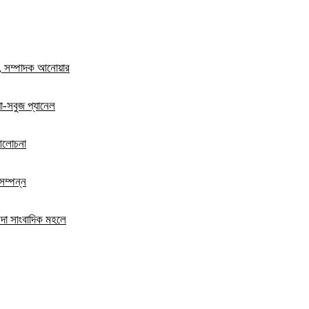
ম, সম্পাদক আনোয়ার
য়া-সবুজ প্যানেল
 আলোচনা
সম্পন্ন
ন্দা সাংবাদিক মহলে