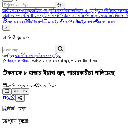
খুঁজুন
জাতীয়
সারাদেশ
আন্তর্জাতিক
খেলাধুলা
বিনোদন
শিক্ষাঙ্গন
বিজ্ঞান ও প্রযুক্তি
অর্থনীতি
মতামত
স্বাস
আমাদের সম্পর্কে
যোগাযোগ
প্রাইভেসি পলিসি
টার্মস অব সার্ভিস
ডিসক্লেইমার
এডিটোরিয়াল পল
এলাকার খবর
ছবির গল্প
আর্কাইভ
জনপ্রিয়
ই-পেপার
ফলো করুন
✕
আপনি কী খুঁজছেন?
জনপ্রিয়:
রাজনীতি
খেলাধুলা
বিনোদন
প্রযুক্তি
প্রচ্ছদ
›
জাতীয়
›
টেকনাফে ৮ হাজার ইয়াবা জব্দ, পাচারকারীরা পালিয়...
টেকনাফে ৮ হাজার ইয়াবা জব্দ, পাচারকারীরা পালিয়েছে
১৮ ডিসেম্বর ২০২৫
৪:১৬ পিএম
অ+
অ-
বিডিপি ডেস্ক
চট্টগ্রাম ব্যুরো: