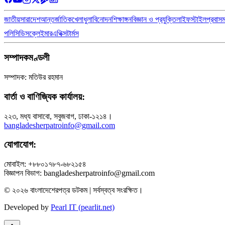
জাতীয়
সারাদেশ
আন্তর্জাতিক
খেলাধুলা
বিনোদন
শিক্ষাঙ্গন
বিজ্ঞান ও প্রযুক্তি
লাইফস্টাইল
প্রবাস
পলিসি
ডিসক্লেইমার
এথিক্স
টার্মস
সম্পাদকমণ্ডলী
সম্পাদক: মতিউর রহমান
বার্তা ও বাণিজ্যিক কার্যালয়:
২২৩, মধ্য বাসাবো, সবুজবাগ, ঢাকা-১২১৪।
bangladesherpatroinfo@gmail.com
যোগাযোগ:
মোবাইল: +৮৮০১৭৮৭-৬৮২১৫৪
বিজ্ঞাপন বিভাগ: bangladesherpatroinfo@gmail.com
© ২০২৬ বাংলাদেশেরপত্র ডটকম | সর্বস্বত্ব সংরক্ষিত।
Developed by
Pearl IT (pearlit.net)