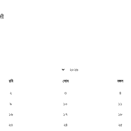
্রী
রবি
সোম
মঙ্গল
২
৩
৪
৯
১০
১১
১৬
১৭
১৮
২৩
২৪
২৫