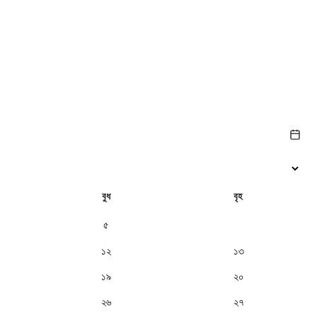
বুধ
বৃহ
৫
৬
১২
১৩
১৯
২০
২৬
২৭