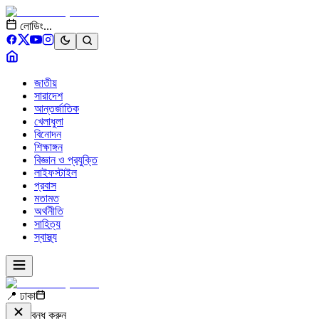
লোডিং...
জাতীয়
সারাদেশ
আন্তর্জাতিক
খেলাধুলা
বিনোদন
শিক্ষাঙ্গন
বিজ্ঞান ও প্রযুক্তি
লাইফস্টাইল
প্রবাস
মতামত
অর্থনীতি
সাহিত্য
স্বাস্থ্য
📍 ঢাকা
বন্ধ করুন