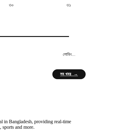
৩০
৩১
লোডিং...
সব খবর →
l in Bangladesh, providing real-time
, sports and more.