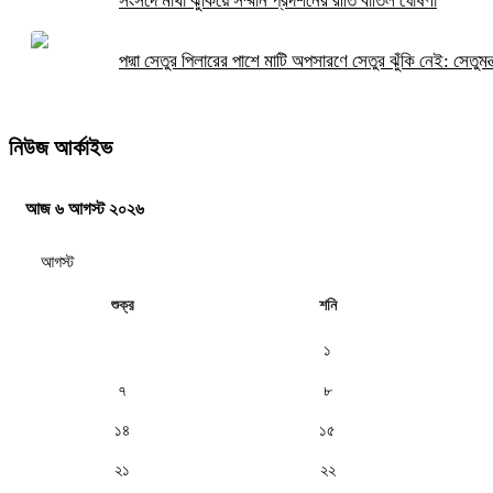
সংসদে মাথা ঝুঁকিয়ে সম্মান প্রদর্শনের রীতি বাতিল ঘোষণা
পদ্মা সেতুর পিলারের পাশে মাটি অপসারণে সেতুর ঝুঁকি নেই: সেতুমন্ত
নিউজ আর্কাইভ
আজ ৬ আগস্ট ২০২৬
শুক্র
শনি
১
৭
৮
১৪
১৫
২১
২২