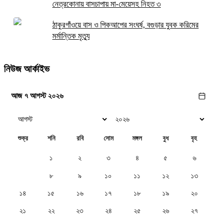
নেত্রকোনায় বাসচাপায় মা-মেয়েসহ নিহত ৩
ঠাকুরগাঁওয়ে বাস ও পিকআপের সংঘর্ষ, বগুড়ার যুবক করিমের
মর্মান্তিক মৃত্যু
নিউজ আর্কাইভ
আজ ৭ আগস্ট ২০২৬
শুক্র
শনি
রবি
সোম
মঙ্গল
বুধ
বৃহ
১
২
৩
৪
৫
৬
৭
৮
৯
১০
১১
১২
১৩
১৪
১৫
১৬
১৭
১৮
১৯
২০
২১
২২
২৩
২৪
২৫
২৬
২৭