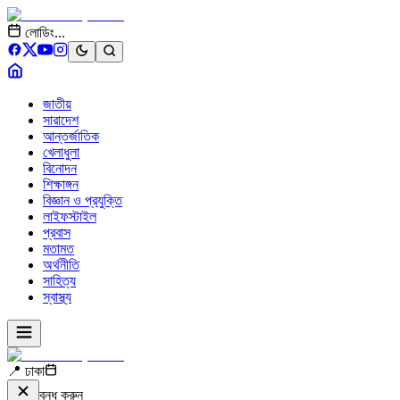
লোডিং...
জাতীয়
সারাদেশ
আন্তর্জাতিক
খেলাধুলা
বিনোদন
শিক্ষাঙ্গন
বিজ্ঞান ও প্রযুক্তি
লাইফস্টাইল
প্রবাস
মতামত
অর্থনীতি
সাহিত্য
স্বাস্থ্য
📍 ঢাকা
বন্ধ করুন