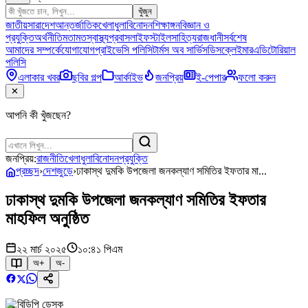
খুঁজুন
জাতীয়
সারাদেশ
আন্তর্জাতিক
খেলাধুলা
বিনোদন
শিক্ষাঙ্গন
বিজ্ঞান ও
প্রযুক্তি
অর্থনীতি
মতামত
স্বাস্থ্য
প্রবাস
লাইফস্টাইল
সাহিত্য
রাজধানী
সর্বশেষ
আমাদের সম্পর্কে
যোগাযোগ
প্রাইভেসি পলিসি
টার্মস অব সার্ভিস
ডিসক্লেইমার
এডিটোরিয়াল
পলিসি
এলাকার খবর
ছবির গল্প
আর্কাইভ
জনপ্রিয়
ই-পেপার
ফলো করুন
✕
আপনি কী খুঁজছেন?
জনপ্রিয়:
রাজনীতি
খেলাধুলা
বিনোদন
প্রযুক্তি
প্রচ্ছদ
›
দেশজুড়ে
›
ঢাকাস্থ দুমকি উপজেলা জনকল্যাণ সমিতির ইফতার মা...
ঢাকাস্থ দুমকি উপজেলা জনকল্যাণ সমিতির ইফতার
মাহফিল অনুষ্ঠিত
২২ মার্চ ২০২৫
১০:৪১ পিএম
অ+
অ-
বিডিপি ডেস্ক