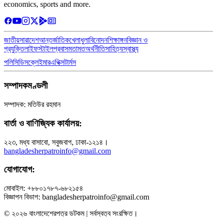
economics, sports and more.
জাতীয়
সারাদেশ
আন্তর্জাতিক
খেলাধুলা
বিনোদন
শিক্ষাঙ্গন
বিজ্ঞান ও
প্রযুক্তি
লাইফস্টাইল
প্রবাস
মতামত
অর্থনীতি
সাহিত্য
স্বাস্থ্য
পলিসি
ডিসক্লেইমার
এথিক্স
টার্মস
সম্পাদকমণ্ডলী
সম্পাদক: মতিউর রহমান
বার্তা ও বাণিজ্যিক কার্যালয়:
২২৩, মধ্য বাসাবো, সবুজবাগ, ঢাকা-১২১৪।
bangladesherpatroinfo@gmail.com
যোগাযোগ:
মোবাইল: +৮৮০১৭৮৭-৬৮২১৫৪
বিজ্ঞাপন বিভাগ: bangladesherpatroinfo@gmail.com
© ২০২৬ বাংলাদেশেরপত্র ডটকম | সর্বস্বত্ব সংরক্ষিত।