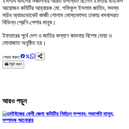
ইসলাম বাদলের সঞ্চালনায় আরও উপস্থিত ছিলেন ইফতার মাহফিল
আয়োজন কমিটির আহ্বায়ক মো. শফিকুল ইসলাম জাহিদ, সদস্য
সচিব অ্যাডভোকেট কাজী গোলাম মোস্তফাসহ ঢাকায় বসবাসরত
বিভিন্ন শ্রেণি-পেশার মানুষ।
ইফতারের পূর্বে দেশ ও জাতির কল্যাণ কামনায় বিশেষ দোয়া ও
মোনাজাত অনুষ্ঠিত হয়।
শেয়ার করুন:
🖨️ প্রিন্ট করুন
আরও পড়ুন
বিএমইউজের ফেনী জেলা কমিটির নির্বাচন সম্পন্ন: সভাপতি মাসুম,
সম্পাদক আনোয়ার