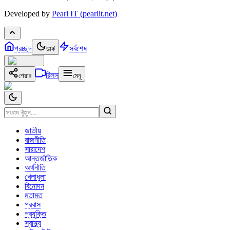
Developed by
Pearl IT (pearlit.net)
প্রচ্ছদ
সর্বশেষ
ডার্ক
রিলস
শেয়ার
মেনু
জাতীয়
রাজনীতি
সারাদেশ
আন্তর্জাতিক
অর্থনীতি
খেলাধুলা
বিনোদন
মতামত
প্রবাস
প্রযুক্তি
স্বাস্থ্য