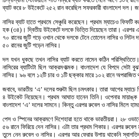
চিন্নাস্বামী স্টেডিয়ামে সাত নম্বরে ব্যাট করতে নেমে আগে ১০২
ব্যাট করে ৮ উইকেটে ২৫২ রান করেছিল সফরকারী বাংলাদেশ দল। 
নাসির ব্যাট হাতে প্রথমে সেঞ্চুরি করেছেন। প্রথম ম্যাচেও ফিফট
হক (৩৪)। দ্বিতীয় উইকেটে দলকে ভিত্তি দিয়েছেন তারা। এরপর একপ
৭০ রানের জুটি গড়ে ওখান থেকে দলকে টেনে তোলেন নাসির ও লিটন 
৫০ রানের জুটি গড়েন নাসির।
দল যখন ধুকছে তখন নাসির ব্যাট করতে নামেন কঠিন পরিস্থিতিতে
নাসিরের ব্যাটিংটা ছিল আক্রমণাত্মক। বাংলাদেশ যে বিপদে সেটা ব
নাসির। ৯৬ বলে ১২টি চার ও ১টি ছক্কার মারে ১০২ রানে অপরাজিত থা
জবাবে, ভারতীয় ‘এ’ দলের শুরুটা ছিল চমৎকার। তারা আগের ম্যাচে
৪ উইকেট নিয়েছেন। প্রথম আঘাত হানেন তিনি। ওপেনার মায়াঙ্ক আগ
বাংলাদেশ ‘এ’ দলের সামনে। কিন্তু এরপর রুবেল ও নাসির মিলে হা
পেস ও স্পিনের আক্রমণে দিশেহারা হতে থাকে ভারতীয়রা। ২৮ ওভা
৫৬ রানে ফিরিয়ে দেন নাসির। এটা তার প্রথম শিকার। এরপর রুবেল
তুলে নেন রুবেল ও নাসির। এরপর আর ফেরার উপায় থাকেনি স্বাগতিক