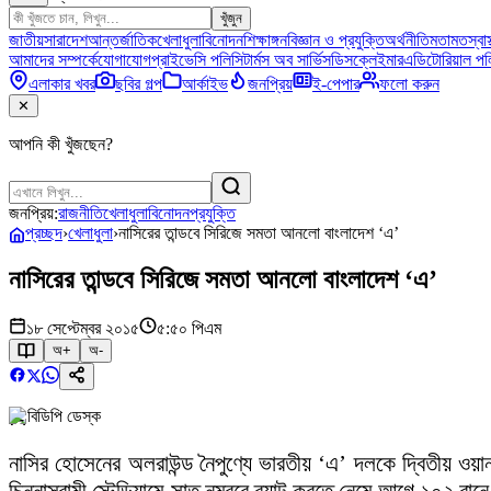
খুঁজুন
জাতীয়
সারাদেশ
আন্তর্জাতিক
খেলাধুলা
বিনোদন
শিক্ষাঙ্গন
বিজ্ঞান ও প্রযুক্তি
অর্থনীতি
মতামত
স্বাস
আমাদের সম্পর্কে
যোগাযোগ
প্রাইভেসি পলিসি
টার্মস অব সার্ভিস
ডিসক্লেইমার
এডিটোরিয়াল পল
এলাকার খবর
ছবির গল্প
আর্কাইভ
জনপ্রিয়
ই-পেপার
ফলো করুন
✕
আপনি কী খুঁজছেন?
জনপ্রিয়:
রাজনীতি
খেলাধুলা
বিনোদন
প্রযুক্তি
প্রচ্ছদ
›
খেলাধুলা
›
নাসিরের তান্ডবে সিরিজে সমতা আনলো বাংলাদেশ ‘এ’
নাসিরের তান্ডবে সিরিজে সমতা আনলো বাংলাদেশ ‘এ’
১৮ সেপ্টেম্বর ২০১৫
৫:৫০ পিএম
অ+
অ-
বিডিপি ডেস্ক
নাসির হোসেনের অলরাউন্ড নৈপুণ্যে ভারতীয় ‘এ’ দলকে দ্বিতীয় ও