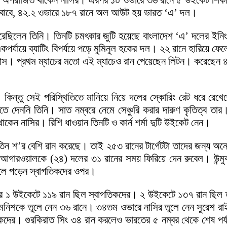
 রানে অপরাজিত থাকেন নাসির। এরপর ১০ ওভারে ৩৬ রানে ৫ উইকেট শি
জবাবে, ৪২.২ ওভারে ১৮৭ রানে অল আউট হয় ভারত ‘এ’ দল।
ি করেছিলেন তিনি। তিনটি চমৎকার জুটি হয়েছে বাংলাদেশ ‘এ’ দলের ই
র্যায়ে ব্যাটিং বিপর্যয়ে পড়ে মুমিনুল হকের দল। ২২ রানে হারিয়ে ফ
দাস। প্রথম ম্যাচের মতো এই ম্যাচেও রান পেয়েছেন লিটন। করেছেন 
। কিন্তু সেই পরিস্থিতিতে মানিয়ে নিয়ে দলের স্কোরিং রেট ধরে 
ুঝতে দেননি তিনি। সাত নম্বরে নেমে সেঞ্চুরি করার দারুণ কৃতিত্ব ত
কেন নাসির। রিশি ধাওয়ান তিনটি ও কার্ন শর্মা দুটি উইকেট নেন।
 তিন শ’র বেশি রান করেছে। তাই ২৫৩ রানের টার্গেটটা তাদের জন্য অ
ারওয়ালকে (২৪) দলের ৩১ রানের সময় ফিরিয়ে দেন রুবেল। উন্মুক্ত 
মলে পড়েন স্বাগতিকদের ওপর।
রে ১ উইকেটে ১১৯ রান ছিল স্বাগতিকদের। ২ উইকেটে ১৩৭ রান ছিল ত
 মনিশকে তুলে নেন ৩৬ রানে। ৩৪তম ওভারে নাসির তুলে নেন সুরেশ র
দের। গুরকিরাত সিং ৩৪ রান করলেও ভারতের ৫ নম্বর থেকে শেষ পর্যন্