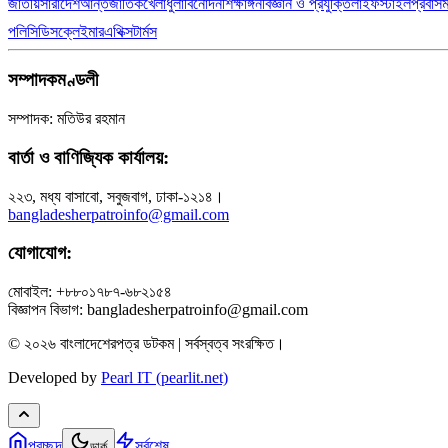
জাতীয়
সারাদেশ
আন্তর্জাতিক
খেলাধুলা
বিনোদন
শিক্ষাঙ্গন
বিজ্ঞান ও প্রযুক্তি
লাইফস্টাইল
প্রবাস
পলিসি
ডিসক্লেইমার
এথিক্স
টার্মস
সম্পাদকমণ্ডলী
সম্পাদক: মতিউর রহমান
বার্তা ও বাণিজ্যিক কার্যালয়:
২২৩, মধ্য বাসাবো, সবুজবাগ, ঢাকা-১২১৪।
bangladesherpatroinfo@gmail.com
যোগাযোগ:
মোবাইল: +৮৮০১৭৮৭-৬৮২১৫৪
বিজ্ঞাপন বিভাগ: bangladesherpatroinfo@gmail.com
© ২০২৬ বাংলাদেশেরপত্র ডটকম | সর্বস্বত্ব সংরক্ষিত।
Developed by
Pearl IT (pearlit.net)
প্রচ্ছদ
সর্বশেষ
ডার্ক