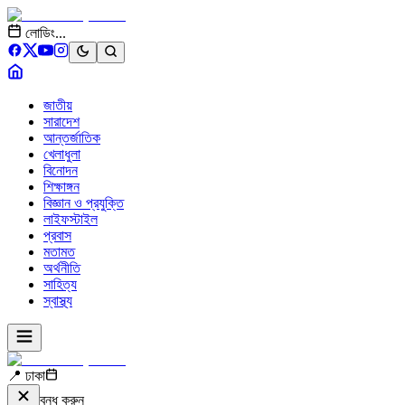
লোডিং...
জাতীয়
সারাদেশ
আন্তর্জাতিক
খেলাধুলা
বিনোদন
শিক্ষাঙ্গন
বিজ্ঞান ও প্রযুক্তি
লাইফস্টাইল
প্রবাস
মতামত
অর্থনীতি
সাহিত্য
স্বাস্থ্য
📍 ঢাকা
বন্ধ করুন