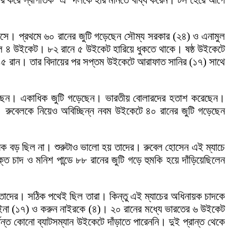
কার করে স্বাগতিক ‘এ’ দলকে হার মানতে বাধ্য করেন। টস হেরে আগে
নিংসে। প্রথমে ৬০ রানের জুটি গড়েছেন সৌম্য সরকার (২৪) ও এনামুল
েলে ৪ উইকেট। ৮২ রানে ৫ উইকেট হারিয়ে ধুকতে থাকে। ষষ্ঠ উইকেটে
৪৫ রান। তার বিদায়ের পর সপ্তম উইকেটে আরাফাত সানির (১৭) সাথে
রেখেছেন। একাধিক জুটি গড়েছেন। ভারতীয় বোলারদের হতাশ করেছেন।
ার। রুবেলকে নিয়েও অবিচ্ছিন্ন নবম উইকেটে ৪০ রানের জুটি গড়েছেন
নেক বড় ছিল না। শুরুটাও ভালো হয় তাদের। রুবেল হোসেন এই ম্যাচে
চাদ ও মনিশ পান্ডে ৮৮ রানের জুটি গড়ে হুমকি হয়ে দাঁড়িয়েছিলেন
াদের। সঠিক পথেই ছিল তারা। কিন্তু এই ম্যাচের অধিনায়ক চাদকে
াইনা (১৭) ও করুন নাইরকে (৪)। ২০ রানের মধ্যে ভারতের ৬ উইকেট
ত কোনো ব্যাটসম্যান উইকেটে দাঁড়াতে পারেননি। দুই প্রান্ত থেকে