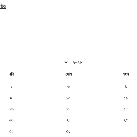
্ঠিত
রবি
সোম
মঙ্গল
২
৩
৪
৯
১০
১১
১৬
১৭
১৮
২৩
২৪
২৫
৩০
৩১