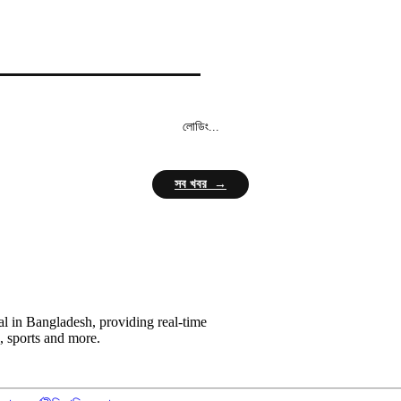
লোডিং...
সব খবর →
l in Bangladesh, providing real-time
, sports and more.