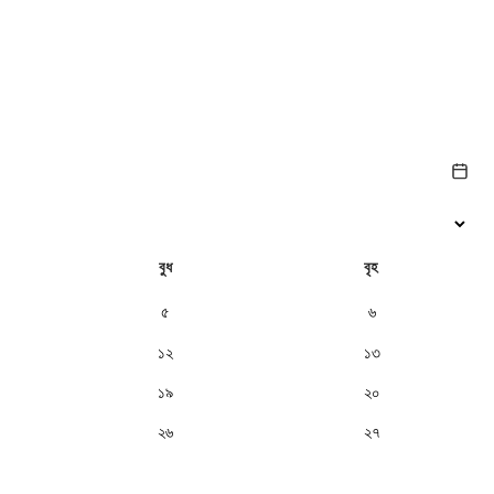
বুধ
বৃহ
৫
৬
১২
১৩
১৯
২০
২৬
২৭