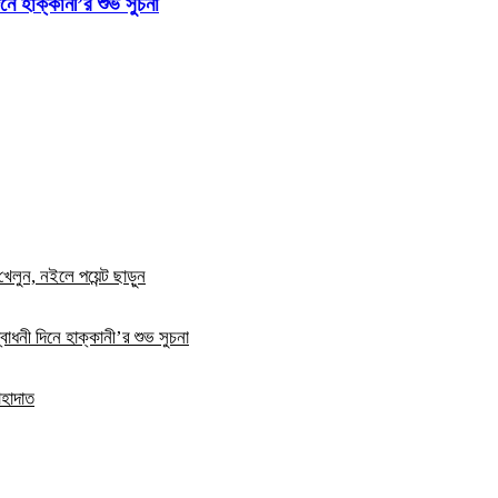
নে হাক্কানী’র শুভ সুচনা
খেলুন, নইলে পয়েন্ট ছাড়ুন
বোধনী দিনে হাক্কানী’র শুভ সুচনা
াহাদাত