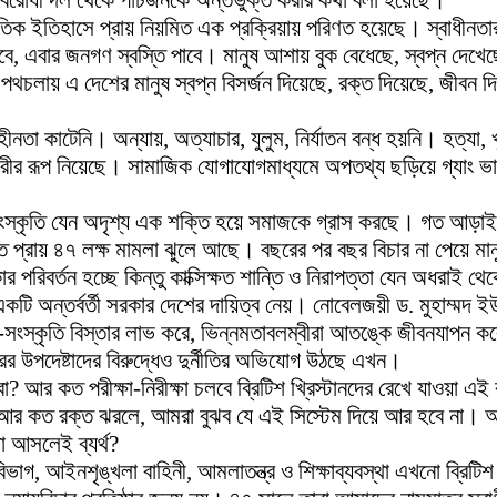
বিরোধী দল থেকে পাঁচজনকে অন্তর্ভুক্ত করার কথা বলা হয়েছে।
ক ইতিহাসে প্রায় নিয়মিত এক প্রক্রিয়ায় পরিণত হয়েছে। স্বাধীনত
ে, এবার জনগণ স্বস্তি পাবে। মানুষ আশায় বুক বেধেছে, স্বপ্ন দেখ
 পথচলায় এ দেশের মানুষ স্বপ্ন বিসর্জন দিয়েছে, রক্ত দিয়েছে, জীবন দ
হীনতা কাটেনি। অন্যায়, অত্যাচার, যুলুম, নির্যাতন বন্ধ হয়নি। হত্যা,
র রূপ নিয়েছে। সামাজিক যোগাযোগমাধ্যমে অপতথ্য ছড়িয়ে গ্যাং ভায়োলেন
তার সংস্কৃতি যেন অদৃশ্য এক শক্তি হয়ে সমাজকে গ্রাস করছে। গত আড়া
দালতে প্রায় ৪৭ লক্ষ মামলা ঝুলে আছে। বছরের পর বছর বিচার না পেয়ে মানু
ার পরিবর্তন হচ্ছে কিন্তু কাক্সিক্ষত শান্তি ও নিরাপত্তা যেন অধরাই থে
টি অন্তর্বর্তী সরকার দেশের দায়িত্ব নেয়। নোবেলজয়ী ড. মুহাম্মদ ইউ
্কৃতি বিস্তার লাভ করে, ভিন্নমতাবলম্বীরা আতঙ্কে জীবনযাপন করে, 
ের উপদেষ্টাদের বিরুদ্ধেও দুর্নীতির অভিযোগ উঠছে এখন।
 আর কত পরীক্ষা-নিরীক্ষা চলবে ব্রিটিশ খ্রিস্টানদের রেখে যাওয়া এই
 আর কত রক্ত ঝরলে, আমরা বুঝব যে এই সিস্টেম দিয়ে আর হবে না। আম
 আসলেই ব্যর্থ?
িভাগ, আইনশৃঙ্খলা বাহিনী, আমলাতন্ত্র ও শিক্ষাব্যবস্থা এখনো ব্র