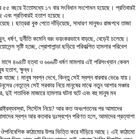
ার ৫৫ বছরে ইতোমধ্যে ১৭ বার সংবিধান সংশোধন হয়েছে। প্রতিবারই
েছে এবং প্রতিবারই হতাশ হয়েছে।
িয়েছে। ছাত্ররা বুক পেতে দাঁড়িয়েছে, সাধারণ মানুষও রাজপথে তাজা
 খুন, ধর্ষণ, দুর্নীতি কমেনি বরং ভয়ংকরভাবে বাড়ছে, বেড়েই চলেছে।
্স সৃষ্টি হচ্ছে, প্রোপাগান্ডা ছড়িয়ে পরিকল্পিত হামলার পরিবেশ
ই মাসে ৪৬৪টি হত্যা ও ৬৬৬টি ধর্ষণ মামলার এই পরিসংখ্যান কেবল
ষ হতাশ, ক্ষুব্ধ।
কে যাচ্ছে। মানুষ স্বপ্ন দেখে, কিন্তু সেই স্বপ্ন বারবার ভেঙে যায়।
নূসের নেতৃত্বে সেই সরকার নিয়ে মানুষের মাঝে নতুন আশার সঞ্চার
দুই শতাধিক মাজারে হামলার ঘটনা ঘটে এবং বহু মানুষ মব
 রাষ্ট্রব্যবস্থা, সিস্টেম নিয়ে? আর কত অধঃপতনের পর আমাদের
াদের স্বপ্ন আর কতবার দুঃস্বপ্নে পরিণত হলে, আমাদের প্রত্যাশা
িটিশ ঔপনিবেশিক কাঠামোর উপর ভিত্তি করে দাঁড়িয়ে আছে। এই কাঠামো