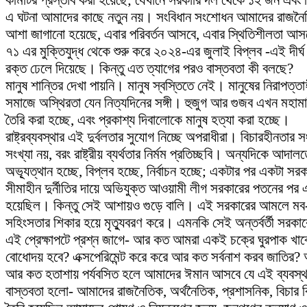
কমিটির প্রস্তাব করা হয়েছে; যেখানে সরকারি দল থেকে ১২ জন এবং 
এ ঘটনা আমাদের কাছে নতুন নয়। সংবিধান সংশোধন আমাদের রাজনৈতি
আশা জাগানো হয়েছে, এবার পরিবর্তন আসবে, এবার স্থিতিশীলতা আসব
৭১ এর মুক্তিযুদ্ধ থেকে শুরু করে ২০২৪-এর জুলাই বিপ্লব -এই দীর্ঘ
রক্ত ঢেলে দিয়েছে। কিন্তু এত ত্যাগের পরও বাস্তবতা কী বলছে?
মানুষ শান্তির দেখা পায়নি। মানুষ স্বস্তিতে নেই। মানুষের নিরাপত্তা
সমাজে অস্থিরতা যেন নিত্যদিনের সঙ্গী। হুজুগ আর গুজব এখন মহামারী
তৈরি করা হচ্ছে, এবং প্রকাশ্য দিবালোকে মানুষ হত্যা করা হচ্ছে।
রাষ্ট্রব্যবস্থার এই দুর্বলতার সুযোগ নিচ্ছে অপরাধীরা। বিচারহীন
সংখ্যা নয়, বরং রাষ্ট্রীয় ব্যর্থতার নির্মম প্রতিচ্ছবি। অন্যদিকে আ
অভ্যূত্থান হচ্ছে, বিপ্লব হচ্ছে, নির্বাচন হচ্ছে; একটার পর একটা সরক
সীমাহীন দুর্নীতির দায়ে অভিযুক্ত আওয়ামী লীগ সরকারের পতনের পর এক
হয়েছিল। কিন্তু সেই আশায়ও গুড়ে বালি। এই সরকারের আমলে মব-সংস
সহিংসতার শিকার হয়ে মৃত্যুবরণ করে। এমনকি সেই অন্তর্বর্তী সরকার
এই প্রেক্ষাপটে প্রশ্ন জাগে- আর কত আমরা একই চক্রে ঘুরপাক খাবো?
বোধোদয় হবে? এক্সপেরিমেন্ট করে করে আর কত সর্বনাশ করব জাতির?
আর কত হতাশায় পর্যবসিত হলে আমাদের ঈমান আসবে যে এই ব্যবস্থা
বাস্তবতা হলো- আমাদের রাজনৈতিক, অর্থনৈতিক, প্রশাসনিক, বিচার ব