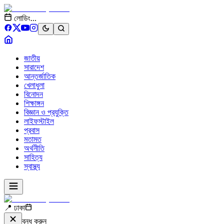
লোডিং...
জাতীয়
সারাদেশ
আন্তর্জাতিক
খেলাধুলা
বিনোদন
শিক্ষাঙ্গন
বিজ্ঞান ও প্রযুক্তি
লাইফস্টাইল
প্রবাস
মতামত
অর্থনীতি
সাহিত্য
স্বাস্থ্য
📍 ঢাকা
বন্ধ করুন