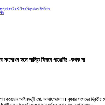
্থ্য
প্রবাস
লাইফস্টাইল
সাহিত্য
রাজধানী
সর্বশেষ
িসি
 সংশোধন হলে শান্তি ফিরবে পাঞ্জেরি! -কথক দা
পন করেছেন আইনমন্ত্রী মো. আসাদুজ্জামান। বুধবার সংসদের দ্বিতীয় স