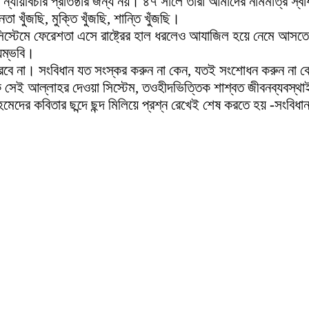
্যায়বিচার প্রতিষ্ঠার জন্য নয়। ৪৭ সালে তারা আমাদের নামমাত্র স্বাধ
 খুঁজছি, মুক্তি খুঁজছি, শান্তি খুঁজছি।
 সিস্টেমে ফেরেশতা এসে রাষ্ট্রের হাল ধরলেও আযাজিল হয়ে নেমে আ
্যম্ভবি।
পারবে না। সংবিধান যত সংস্কর করুন না কেন, যতই সংশোধন করুন না কে
ক সেই আল্লাহর দেওয়া সিস্টেম, তওহীদভিত্তিক শাশ্বত জীবনব্যবস্থাই 
মেদের কবিতার ছন্দে ছন্দ মিলিয়ে প্রশ্ন রেখেই শেষ করতে হয় -সংবিধা