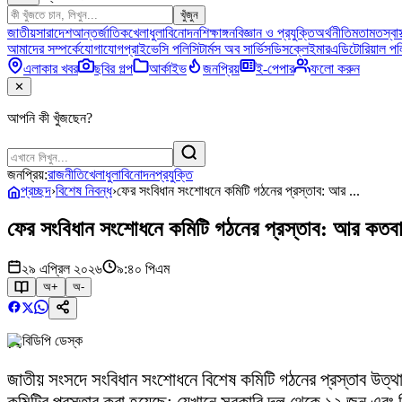
খুঁজুন
জাতীয়
সারাদেশ
আন্তর্জাতিক
খেলাধুলা
বিনোদন
শিক্ষাঙ্গন
বিজ্ঞান ও প্রযুক্তি
অর্থনীতি
মতামত
স্বাস
আমাদের সম্পর্কে
যোগাযোগ
প্রাইভেসি পলিসি
টার্মস অব সার্ভিস
ডিসক্লেইমার
এডিটোরিয়াল পল
এলাকার খবর
ছবির গল্প
আর্কাইভ
জনপ্রিয়
ই-পেপার
ফলো করুন
✕
আপনি কী খুঁজছেন?
জনপ্রিয়:
রাজনীতি
খেলাধুলা
বিনোদন
প্রযুক্তি
প্রচ্ছদ
›
বিশেষ নিবন্ধ
›
ফের সংবিধান সংশোধনে কমিটি গঠনের প্রস্তাব: আর ...
ফের সংবিধান সংশোধনে কমিটি গঠনের প্রস্তাব: আর কতবার
২৯ এপ্রিল ২০২৬
৯:৪০ পিএম
অ+
অ-
বিডিপি ডেস্ক
জাতীয় সংসদে সংবিধান সংশোধনে বিশেষ কমিটি গঠনের প্রস্তাব উত্থা