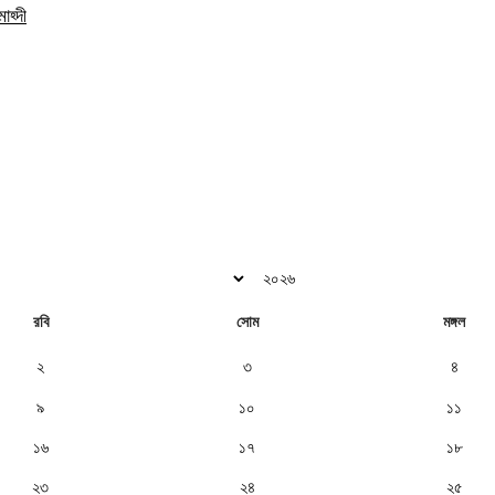
াহ্দী
রবি
সোম
মঙ্গল
২
৩
৪
৯
১০
১১
১৬
১৭
১৮
২৩
২৪
২৫