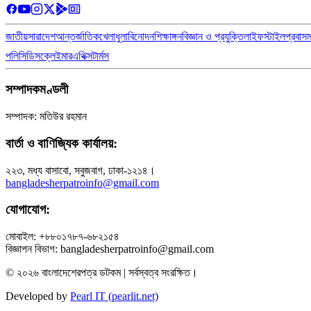
জাতীয়
সারাদেশ
আন্তর্জাতিক
খেলাধুলা
বিনোদন
শিক্ষাঙ্গন
বিজ্ঞান ও প্রযুক্তি
লাইফস্টাইল
প্রবাস
পলিসি
ডিসক্লেইমার
এথিক্স
টার্মস
সম্পাদকমণ্ডলী
সম্পাদক: মতিউর রহমান
বার্তা ও বাণিজ্যিক কার্যালয়:
২২৩, মধ্য বাসাবো, সবুজবাগ, ঢাকা-১২১৪।
bangladesherpatroinfo@gmail.com
যোগাযোগ:
মোবাইল: +৮৮০১৭৮৭-৬৮২১৫৪
বিজ্ঞাপন বিভাগ: bangladesherpatroinfo@gmail.com
© ২০২৬ বাংলাদেশেরপত্র ডটকম | সর্বস্বত্ব সংরক্ষিত।
Developed by
Pearl IT (pearlit.net)