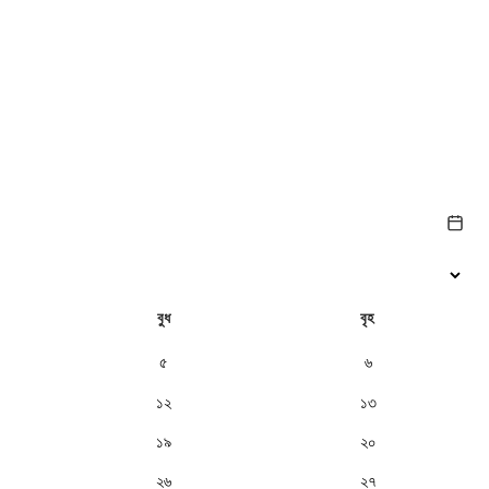
বুধ
বৃহ
৫
৬
১২
১৩
১৯
২০
২৬
২৭