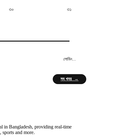
৩০
৩১
লোডিং...
সব খবর →
l in Bangladesh, providing real-time
, sports and more.