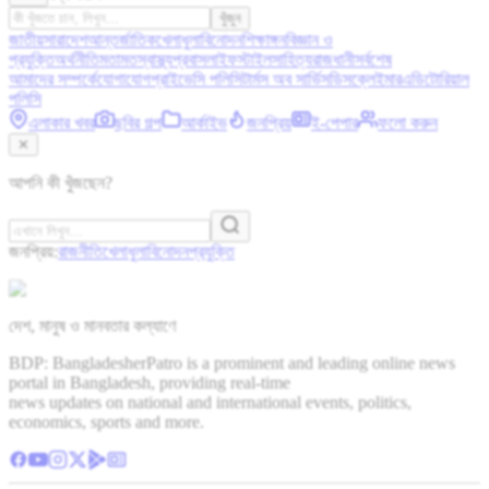
খুঁজুন
জাতীয়
সারাদেশ
আন্তর্জাতিক
খেলাধুলা
বিনোদন
শিক্ষাঙ্গন
বিজ্ঞান ও
প্রযুক্তি
অর্থনীতি
মতামত
স্বাস্থ্য
প্রবাস
লাইফস্টাইল
সাহিত্য
রাজধানী
সর্বশেষ
আমাদের সম্পর্কে
যোগাযোগ
প্রাইভেসি পলিসি
টার্মস অব সার্ভিস
ডিসক্লেইমার
এডিটোরিয়াল
পলিসি
এলাকার খবর
ছবির গল্প
আর্কাইভ
জনপ্রিয়
ই-পেপার
ফলো করুন
✕
আপনি কী খুঁজছেন?
জনপ্রিয়:
রাজনীতি
খেলাধুলা
বিনোদন
প্রযুক্তি
দেশ, মানুষ ও মানবতার কল্যাণে
BDP: BangladesherPatro is a prominent and leading online news
portal in Bangladesh, providing real-time
news updates on national and international events, politics,
economics, sports and more.