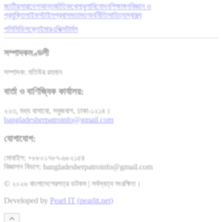
জাতীয়
সারাদেশ
আন্তর্জাতিক
খেলাধুলা
বিনোদন
শিক্ষাঙ্গন
বিজ্ঞান ও
প্রযুক্তি
লাইফস্টাইল
প্রবাস
মতামত
অর্থনীতি
সাহিত্য
স্বাস্থ্য
পলিসি
ডিসক্লেইমার
এথিক্স
টার্মস
সম্পাদকমণ্ডলী
সম্পাদক: মতিউর রহমান
বার্তা ও বাণিজ্যিক কার্যালয়:
২২৩, মধ্য বাসাবো, সবুজবাগ, ঢাকা-১২১৪।
bangladesherpatroinfo@gmail.com
যোগাযোগ:
মোবাইল: +৮৮০১৭৮৭-৬৮২১৫৪
বিজ্ঞাপন বিভাগ: bangladesherpatroinfo@gmail.com
© ২০২৬ বাংলাদেশেরপত্র ডটকম | সর্বস্বত্ব সংরক্ষিত।
Developed by
Pearl IT (pearlit.net)