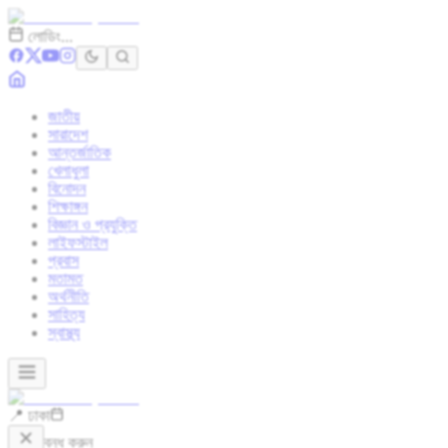
লোডিং...
জাতীয়
সারাদেশ
আন্তর্জাতিক
খেলাধুলা
বিনোদন
শিক্ষাঙ্গন
বিজ্ঞান ও প্রযুক্তি
লাইফস্টাইল
প্রবাস
মতামত
অর্থনীতি
সাহিত্য
স্বাস্থ্য
📍 ঢাকা
বন্ধ করুন