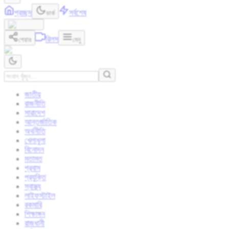
প্রচ্ছদ
সর্বশেষ
ডার্ক
রিলস
শেয়ার
মেনু
জাতীয়
রাজনীতি
সারাদেশ
আন্তর্জাতিক
অর্থনীতি
খেলাধুলা
বিনোদন
মতামত
প্রবাস
প্রযুক্তি
স্বাস্থ্য
লাইফস্টাইল
রকমারি
শিক্ষাঙ্গন
রাজধানী