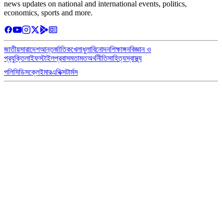
news updates on national and international events, politics,
economics, sports and more.
জাতীয়
সারাদেশ
আন্তর্জাতিক
খেলাধুলা
বিনোদন
শিক্ষাঙ্গন
বিজ্ঞান ও
প্রযুক্তি
লাইফস্টাইল
প্রবাস
মতামত
অর্থনীতি
সাহিত্য
স্বাস্থ্য
পলিসি
ডিসক্লেইমার
এথিক্স
টার্মস
সম্পাদকমণ্ডলী
সম্পাদক: মতিউর রহমান
বার্তা ও বাণিজ্যিক কার্যালয়:
২২৩, মধ্য বাসাবো, সবুজবাগ, ঢাকা-১২১৪।
bangladesherpatroinfo@gmail.com
যোগাযোগ:
মোবাইল: +৮৮০১৭৮৭-৬৮২১৫৪
বিজ্ঞাপন বিভাগ: bangladesherpatroinfo@gmail.com