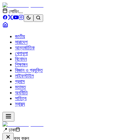
লোডিং...
জাতীয়
সারাদেশ
আন্তর্জাতিক
খেলাধুলা
বিনোদন
শিক্ষাঙ্গন
বিজ্ঞান ও প্রযুক্তি
লাইফস্টাইল
প্রবাস
মতামত
অর্থনীতি
সাহিত্য
স্বাস্থ্য
📍 ঢাকা
বন্ধ করুন