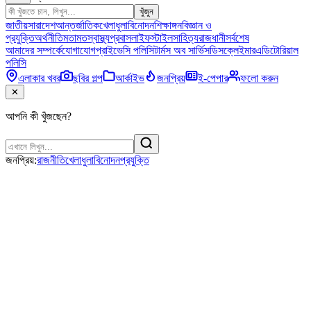
খুঁজুন
জাতীয়
সারাদেশ
আন্তর্জাতিক
খেলাধুলা
বিনোদন
শিক্ষাঙ্গন
বিজ্ঞান ও
প্রযুক্তি
অর্থনীতি
মতামত
স্বাস্থ্য
প্রবাস
লাইফস্টাইল
সাহিত্য
রাজধানী
সর্বশেষ
আমাদের সম্পর্কে
যোগাযোগ
প্রাইভেসি পলিসি
টার্মস অব সার্ভিস
ডিসক্লেইমার
এডিটোরিয়াল
পলিসি
এলাকার খবর
ছবির গল্প
আর্কাইভ
জনপ্রিয়
ই-পেপার
ফলো করুন
✕
আপনি কী খুঁজছেন?
জনপ্রিয়:
রাজনীতি
খেলাধুলা
বিনোদন
প্রযুক্তি