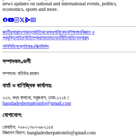
news updates on national and international events, politics,
economics, sports and more.
জাতীয়
সারাদেশ
আন্তর্জাতিক
খেলাধুলা
বিনোদন
শিক্ষাঙ্গন
বিজ্ঞান ও
প্রযুক্তি
লাইফস্টাইল
প্রবাস
মতামত
অর্থনীতি
সাহিত্য
স্বাস্থ্য
পলিসি
ডিসক্লেইমার
এথিক্স
টার্মস
সম্পাদকমণ্ডলী
সম্পাদক: মতিউর রহমান
বার্তা ও বাণিজ্যিক কার্যালয়:
২২৩, মধ্য বাসাবো, সবুজবাগ, ঢাকা-১২১৪।
bangladesherpatroinfo@gmail.com
যোগাযোগ:
মোবাইল: +৮৮০১৭৮৭-৬৮২১৫৪
বিজ্ঞাপন বিভাগ: bangladesherpatroinfo@gmail.com