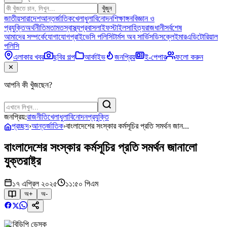
খুঁজুন
জাতীয়
সারাদেশ
আন্তর্জাতিক
খেলাধুলা
বিনোদন
শিক্ষাঙ্গন
বিজ্ঞান ও
প্রযুক্তি
অর্থনীতি
মতামত
স্বাস্থ্য
প্রবাস
লাইফস্টাইল
সাহিত্য
রাজধানী
সর্বশেষ
আমাদের সম্পর্কে
যোগাযোগ
প্রাইভেসি পলিসি
টার্মস অব সার্ভিস
ডিসক্লেইমার
এডিটোরিয়াল
পলিসি
এলাকার খবর
ছবির গল্প
আর্কাইভ
জনপ্রিয়
ই-পেপার
ফলো করুন
✕
আপনি কী খুঁজছেন?
জনপ্রিয়:
রাজনীতি
খেলাধুলা
বিনোদন
প্রযুক্তি
প্রচ্ছদ
›
আন্তর্জাতিক
›
বাংলাদেশের সংস্কার কর্মসূচির প্রতি সমর্থন জান...
বাংলাদেশের সংস্কার কর্মসূচির প্রতি সমর্থন জানালো
যুক্তরাষ্ট্র
১৭ এপ্রিল ২০২৫
১১:৫০ পিএম
অ+
অ-
বিডিপি ডেস্ক