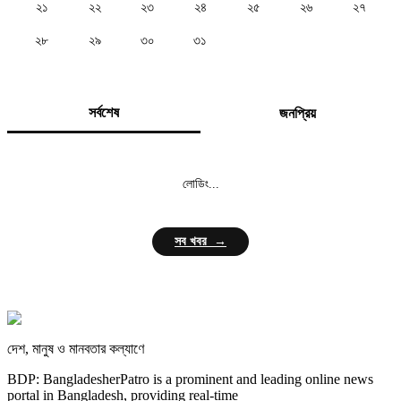
২১
২২
২৩
২৪
২৫
২৬
২৭
২৮
২৯
৩০
৩১
সর্বশেষ
জনপ্রিয়
লোডিং...
সব খবর →
দেশ, মানুষ ও মানবতার কল্যাণে
BDP: BangladesherPatro is a prominent and leading online news
portal in Bangladesh, providing real-time