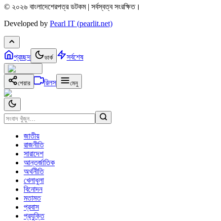
© ২০২৬ বাংলাদেশেরপত্র ডটকম | সর্বস্বত্ব সংরক্ষিত।
Developed by
Pearl IT (pearlit.net)
প্রচ্ছদ
সর্বশেষ
ডার্ক
রিলস
শেয়ার
মেনু
জাতীয়
রাজনীতি
সারাদেশ
আন্তর্জাতিক
অর্থনীতি
খেলাধুলা
বিনোদন
মতামত
প্রবাস
প্রযুক্তি