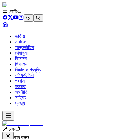
লোডিং...
জাতীয়
সারাদেশ
আন্তর্জাতিক
খেলাধুলা
বিনোদন
শিক্ষাঙ্গন
বিজ্ঞান ও প্রযুক্তি
লাইফস্টাইল
প্রবাস
মতামত
অর্থনীতি
সাহিত্য
স্বাস্থ্য
📍 ঢাকা
বন্ধ করুন