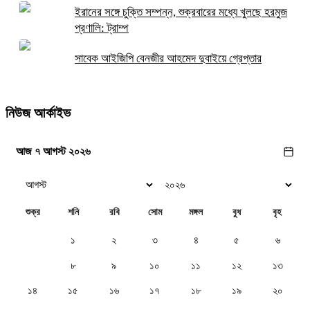
ইরানের সঙ্গে চুক্তি সম্পন্ন, শুক্রবারের মধ্যে খুলছে হরমুজ
প্রণালি: ট্রাম্প
সাবেক আইজিপি বেনজীর আহমেদ দুবাইয়ে গ্রেপ্তার
নিউজ আর্কাইভ
আজ ৭ আগস্ট ২০২৬
শুক্র
শনি
রবি
সোম
মঙ্গল
বুধ
বৃহ
১
২
৩
৪
৫
৬
৭
৮
৯
১০
১১
১২
১৩
১৪
১৫
১৬
১৭
১৮
১৯
২০