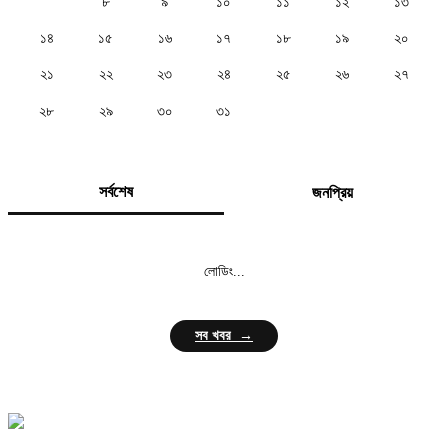
৭
৮
৯
১০
১১
১২
১৩
১৪
১৫
১৬
১৭
১৮
১৯
২০
২১
২২
২৩
২৪
২৫
২৬
২৭
২৮
২৯
৩০
৩১
সর্বশেষ
জনপ্রিয়
লোডিং...
সব খবর →