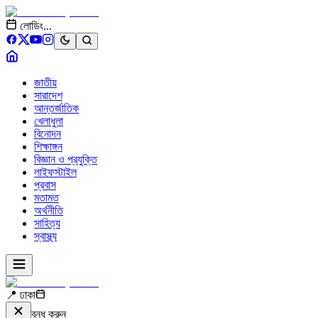
লোডিং...
জাতীয়
সারাদেশ
আন্তর্জাতিক
খেলাধুলা
বিনোদন
শিক্ষাঙ্গন
বিজ্ঞান ও প্রযুক্তি
লাইফস্টাইল
প্রবাস
মতামত
অর্থনীতি
সাহিত্য
স্বাস্থ্য
📍 ঢাকা
বন্ধ করুন