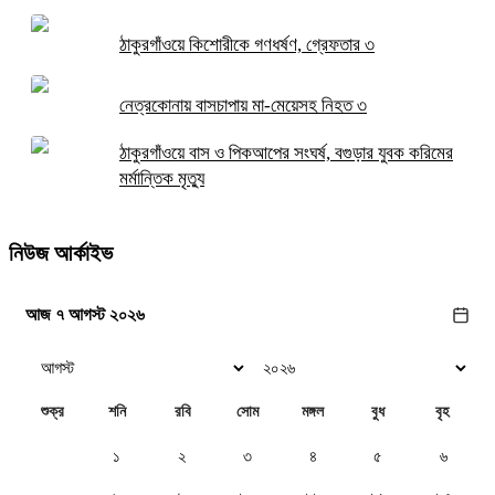
ঠাকুরগাঁওয়ে কিশোরীকে গণধর্ষণ, গ্রেফতার ৩
নেত্রকোনায় বাসচাপায় মা-মেয়েসহ নিহত ৩
ঠাকুরগাঁওয়ে বাস ও পিকআপের সংঘর্ষ, বগুড়ার যুবক করিমের
মর্মান্তিক মৃত্যু
নিউজ আর্কাইভ
আজ ৭ আগস্ট ২০২৬
শুক্র
শনি
রবি
সোম
মঙ্গল
বুধ
বৃহ
১
২
৩
৪
৫
৬