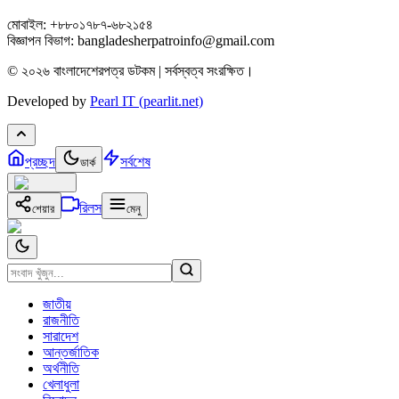
মোবাইল: +৮৮০১৭৮৭-৬৮২১৫৪
বিজ্ঞাপন বিভাগ: bangladesherpatroinfo@gmail.com
© ২০২৬ বাংলাদেশেরপত্র ডটকম | সর্বস্বত্ব সংরক্ষিত।
Developed by
Pearl IT (pearlit.net)
প্রচ্ছদ
সর্বশেষ
ডার্ক
রিলস
শেয়ার
মেনু
জাতীয়
রাজনীতি
সারাদেশ
আন্তর্জাতিক
অর্থনীতি
খেলাধুলা