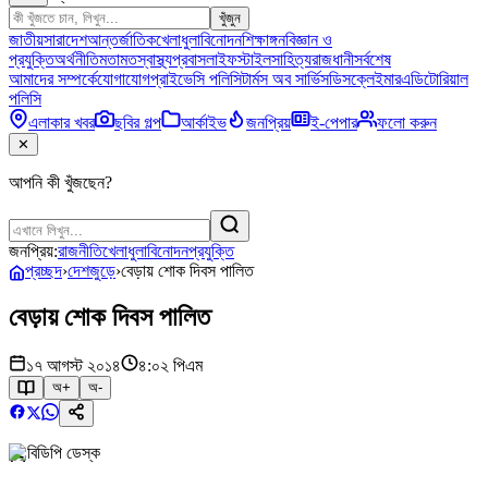
খুঁজুন
জাতীয়
সারাদেশ
আন্তর্জাতিক
খেলাধুলা
বিনোদন
শিক্ষাঙ্গন
বিজ্ঞান ও
প্রযুক্তি
অর্থনীতি
মতামত
স্বাস্থ্য
প্রবাস
লাইফস্টাইল
সাহিত্য
রাজধানী
সর্বশেষ
আমাদের সম্পর্কে
যোগাযোগ
প্রাইভেসি পলিসি
টার্মস অব সার্ভিস
ডিসক্লেইমার
এডিটোরিয়াল
পলিসি
এলাকার খবর
ছবির গল্প
আর্কাইভ
জনপ্রিয়
ই-পেপার
ফলো করুন
✕
আপনি কী খুঁজছেন?
জনপ্রিয়:
রাজনীতি
খেলাধুলা
বিনোদন
প্রযুক্তি
প্রচ্ছদ
›
দেশজুড়ে
›
বেড়ায় শোক দিবস পালিত
বেড়ায় শোক দিবস পালিত
১৭ আগস্ট ২০১৪
৪:০২ পিএম
অ+
অ-
বিডিপি ডেস্ক