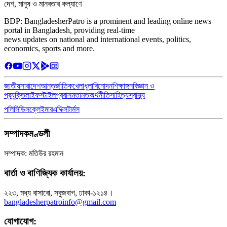
দেশ, মানুষ ও মানবতার কল্যাণে
BDP: BangladesherPatro is a prominent and leading online news
portal in Bangladesh, providing real-time
news updates on national and international events, politics,
economics, sports and more.
জাতীয়
সারাদেশ
আন্তর্জাতিক
খেলাধুলা
বিনোদন
শিক্ষাঙ্গন
বিজ্ঞান ও
প্রযুক্তি
লাইফস্টাইল
প্রবাস
মতামত
অর্থনীতি
সাহিত্য
স্বাস্থ্য
পলিসি
ডিসক্লেইমার
এথিক্স
টার্মস
সম্পাদকমণ্ডলী
সম্পাদক: মতিউর রহমান
বার্তা ও বাণিজ্যিক কার্যালয়:
২২৩, মধ্য বাসাবো, সবুজবাগ, ঢাকা-১২১৪।
bangladesherpatroinfo@gmail.com
যোগাযোগ: