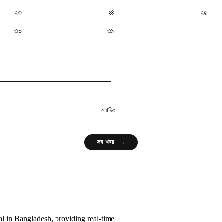
২৩
২৪
২৫
৩০
৩১
লোডিং...
সব খবর →
l in Bangladesh, providing real-time