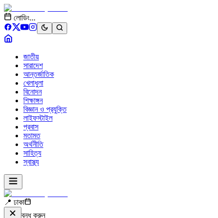
লোডিং...
জাতীয়
সারাদেশ
আন্তর্জাতিক
খেলাধুলা
বিনোদন
শিক্ষাঙ্গন
বিজ্ঞান ও প্রযুক্তি
লাইফস্টাইল
প্রবাস
মতামত
অর্থনীতি
সাহিত্য
স্বাস্থ্য
📍 ঢাকা
বন্ধ করুন