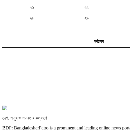
২১
২২
২৮
২৯
সর্বশেষ
দেশ, মানুষ ও মানবতার কল্যাণে
BDP: BangladesherPatro is a prominent and leading online news porta