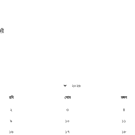
্রী
রবি
সোম
মঙ্গল
২
৩
৪
৯
১০
১১
১৬
১৭
১৮