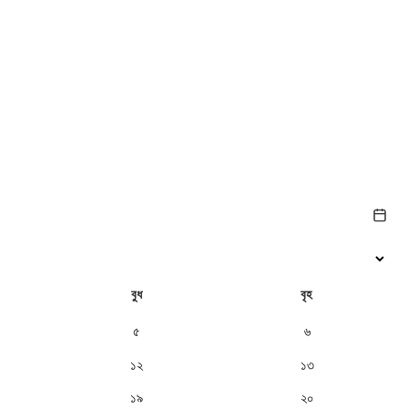
বুধ
বৃহ
৫
৬
১২
১৩
১৯
২০