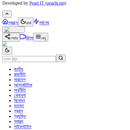
Developed by
Pearl IT (pearlit.net)
প্রচ্ছদ
সর্বশেষ
ডার্ক
রিলস
শেয়ার
মেনু
জাতীয়
রাজনীতি
সারাদেশ
আন্তর্জাতিক
অর্থনীতি
খেলাধুলা
বিনোদন
মতামত
প্রবাস
প্রযুক্তি
স্বাস্থ্য
লাইফস্টাইল