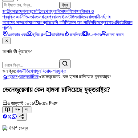
খুঁজুন
জাতীয়
সারাদেশ
আন্তর্জাতিক
খেলাধুলা
বিনোদন
শিক্ষাঙ্গন
বিজ্ঞান ও
প্রযুক্তি
অর্থনীতি
মতামত
স্বাস্থ্য
প্রবাস
লাইফস্টাইল
সাহিত্য
রাজধানী
সর্বশেষ
আমাদের সম্পর্কে
যোগাযোগ
প্রাইভেসি পলিসি
টার্মস অব সার্ভিস
ডিসক্লেইমার
এডিটোরিয়াল
পলিসি
এলাকার খবর
ছবির গল্প
আর্কাইভ
জনপ্রিয়
ই-পেপার
ফলো করুন
✕
আপনি কী খুঁজছেন?
জনপ্রিয়:
রাজনীতি
খেলাধুলা
বিনোদন
প্রযুক্তি
প্রচ্ছদ
›
আন্তর্জাতিক
›
ভেনেজুয়েলায় কেন হামলা চালিয়েছে যুক্তরাষ্ট্র?
ভেনেজুয়েলায় কেন হামলা চালিয়েছে যুক্তরাষ্ট্র?
৩ জানুয়ারি ২০২৬
৮:৪৯ পিএম
অ+
অ-
বিডিপি ডেস্ক