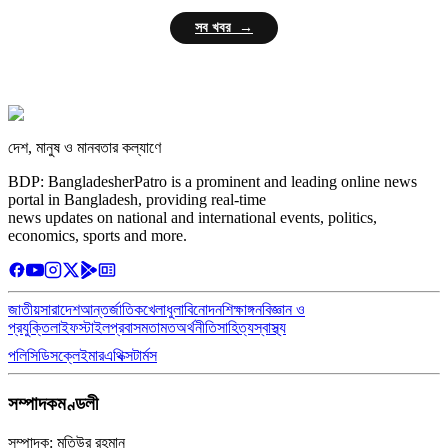
সব খবর →
দেশ, মানুষ ও মানবতার কল্যাণে
BDP: BangladesherPatro is a prominent and leading online news
portal in Bangladesh, providing real-time
news updates on national and international events, politics,
economics, sports and more.
জাতীয়
সারাদেশ
আন্তর্জাতিক
খেলাধুলা
বিনোদন
শিক্ষাঙ্গন
বিজ্ঞান ও
প্রযুক্তি
লাইফস্টাইল
প্রবাস
মতামত
অর্থনীতি
সাহিত্য
স্বাস্থ্য
পলিসি
ডিসক্লেইমার
এথিক্স
টার্মস
সম্পাদকমণ্ডলী
সম্পাদক: মতিউর রহমান