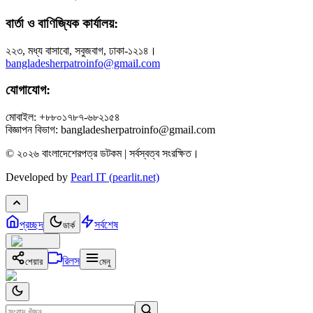
বার্তা ও বাণিজ্যিক কার্যালয়:
২২৩, মধ্য বাসাবো, সবুজবাগ, ঢাকা-১২১৪।
bangladesherpatroinfo@gmail.com
যোগাযোগ:
মোবাইল: +৮৮০১৭৮৭-৬৮২১৫৪
বিজ্ঞাপন বিভাগ: bangladesherpatroinfo@gmail.com
© ২০২৬ বাংলাদেশেরপত্র ডটকম | সর্বস্বত্ব সংরক্ষিত।
Developed by
Pearl IT (pearlit.net)
প্রচ্ছদ
সর্বশেষ
ডার্ক
রিলস
শেয়ার
মেনু