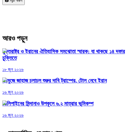
🖨️ প্রিন্ট করুন
আরও পড়ুন
যুক্তরাষ্ট্র ও ইরানের ঐতিহাসিক সমঝোতা স্মারক: যা থাকছে ১৪ দফার
চুক্তিতে
১৮ জুন ২০২৬
হরমুজে জাহাজ চলাচল শুরুর দাবি ট্রাম্পের, টোল নেবে ইরান
১৬ জুন ২০২৬
ফিলিপাইনের মিন্দানাও উপকূলে ৬.২ মাত্রার ভূমিকম্প
১৬ জুন ২০২৬