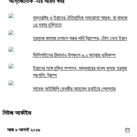
আন্তর্জাতিক
-এর আরও খবর
যুক্তরাষ্ট্র ও ইরানের ঐতিহাসিক সমঝোতা স্মারক: যা থাকছে
১৪ দফার চুক্তিতে
হরমুজে জাহাজ চলাচল শুরুর দাবি ট্রাম্পের, টোল নেবে ইরান
ফিলিপাইনের মিন্দানাও উপকূলে ৬.২ মাত্রার ভূমিকম্প
ইরানের সঙ্গে চুক্তি সম্পন্ন, শুক্রবারের মধ্যে খুলছে হরমুজ
প্রণালি: ট্রাম্প
সাবেক আইজিপি বেনজীর আহমেদ দুবাইয়ে গ্রেপ্তার
নিউজ আর্কাইভ
আজ ৮ আগস্ট ২০২৬