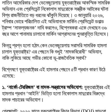
লাতিন আমেরিকার দেশ ভেনেজুয়েলায় যুক্তরাষ্ট্রের আকস্মিক সামরিক
অভিযান এবং প্রেসিডেন্ট নিকোলাস মাদুরোকে সস্ত্রীক আটকের ঘটনা
বিশ্ব রাজনীতিতে বড় ধরনের ঝাঁকুনি দিয়েছে। ৩ জানুয়ারি ২০২৬,
শনিবার ভোরে পরিচালিত এই অভিযানকে মার্কিন প্রেসিডেন্ট ডনাল্ড
ট্রাম্প ‘সাফল্যজনক’ দাবি করলেও, বিশ্লেষকরা একে দেখছেন ৩৬
বছর আগে পানামায় চালানো মার্কিন আগ্রাসনের পুনরাবৃত্তি হিসেবে।
কিন্তু প্রশ্ন হলো হঠাৎ কেন ভেনেজুয়েলায় সরাসরি সামরিক হামলা
চালাল যুক্তরাষ্ট্র? এর পেছনে কি শুধুই ‘মাদকবিরোধী’ অভিযান,
নাকি লুকিয়ে আছে গভীর কোনো ভূ-রাজনৈতিক স্বার্থ?
বিশ্লেষণে যুক্তরাষ্ট্রের এই হামলার পেছনে ৫টি প্রধান কারণ উঠে
এসেছে:
১. ‘নার্কো-টেররিজম’ বা মাদক-সন্ত্রাসের অভিযোগ:
যুক্তরাষ্ট্রের এই
হামলার প্রধান ‘আইনি’ ভিত্তি হলো নিকোলাস মাদুরোর বিরুদ্ধে
মাদক পাচারের অভিযোগ।
প্রেক্ষাপট: ২০২০ সালে যুক্তরাষ্ট্রের বিচার বিভাগ (DOJ) মাদুরো