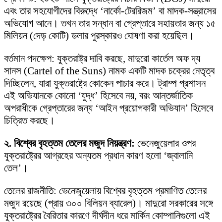
এবং তার সহযোগীদের বিরুদ্ধে ‘নার্কো-টেররিজম’ বা মাদক-সন্ত্রাসের
অভিযোগ আনে। তখন তার সন্ধান বা গ্রেপ্তারে সহায়তার জন্য ১৫
মিলিয়ন (দেড় কোটি) ডলার পুরস্কারও ঘোষণা করা হয়েছিল।
বর্তমান পদক্ষেপ: যুক্তরাষ্ট্র দাবি করছে, মাদুরো কার্তেল অফ দ্য
সানস (Cartel of the Suns) নামক একটি মাদক চক্রের নেতৃত্ব
দিচ্ছিলেন, যারা যুক্তরাষ্ট্রে কোকেন পাচার করে। ট্রাম্প প্রশাসন
এই অভিযানকে কোনো ‘যুদ্ধ’ হিসেবে নয়, বরং আন্তর্জাতিক
অপরাধীকে গ্রেপ্তারের জন্য ‘আইন প্রয়োগকারী অভিযান’ হিসেবে
চিত্রিত করছে।
২. বিশ্বের বৃহত্তম তেলের মজুদ নিয়ন্ত্রণ:
ভেনেজুয়েলার ওপর
যুক্তরাষ্ট্রের আগ্রহের অন্যতম প্রধান কারণ হলো ‘জ্বালানি
তেল’।
তেলের রাজনীতি: ভেনেজুয়েলায় বিশ্বের বৃহত্তম প্রমাণিত তেলের
মজুদ রয়েছে (প্রায় ৩০০ বিলিয়ন ব্যারেল)। মাদুরো সরকারের সঙ্গে
যুক্তরাষ্ট্রের বৈরিতার কারণে দীর্ঘদীন ধরে মার্কিন কোম্পানিগুলো এই