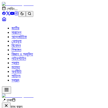
লোডিং...
জাতীয়
সারাদেশ
আন্তর্জাতিক
খেলাধুলা
বিনোদন
শিক্ষাঙ্গন
বিজ্ঞান ও প্রযুক্তি
লাইফস্টাইল
প্রবাস
মতামত
অর্থনীতি
সাহিত্য
স্বাস্থ্য
📍 ঢাকা
বন্ধ করুন