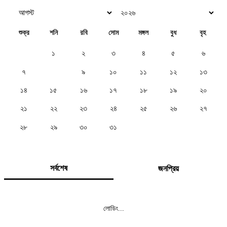
শুক্র
শনি
রবি
সোম
মঙ্গল
বুধ
বৃহ
১
২
৩
৪
৫
৬
৭
৮
৯
১০
১১
১২
১৩
১৪
১৫
১৬
১৭
১৮
১৯
২০
২১
২২
২৩
২৪
২৫
২৬
২৭
২৮
২৯
৩০
৩১
সর্বশেষ
জনপ্রিয়
লোডিং...