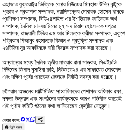
‎এছাড়াও যুক্তরাষ্ট্র ভিত্তিক বেনার নিউজের মিনহাজ উদ্দিন ঝন্টুকে
প্রচার ও প্রকাশনা সম্পাদক, নয়াদিগন্তের মোবারক হোসেন খানকে
প্রশিক্ষণ সম্পাদক, বিডি২৪লাইভ এর ইশতিয়াক ফাতিনকে অর্থ
সম্পাদক, দৈনিক মানবজমিনের মুহাম্মদ রিয়াদ হোসেনকে দপ্তর
সম্পাদক, রাজধানী টিভির এম আর মিলনকে ক্রীড়া সম্পাদক, একুশে
পত্রিকার মিজানুর রহমানকে বিজ্ঞান ও প্রযুক্তি সম্পাদক এবং
২৪টিভির নুর আফরিনকে নারী বিষয়ক সম্পাদক করা হয়েছে।
‎অন্যান্যের মধ্যে দৈনিক তৃতীয় মাত্রার রানা সাত্ত্বার, সিএইচডি
নিউজের জিনাদ নুসাইবা রুহি, নিউজডে২৪ এর সাফায়েত মোরশেদ
এবং দক্ষিণ পূর্বের পারভেজ রেজাকে নির্বাহী সদস্য করা হয়েছে।
‎চট্টগ্রাম অঞ্চলের মাল্টিমিডিয়া সাংবাদিকদের পেশাগত অধিকার রক্ষা,
দক্ষতা উন্নয়ন এবং সংগঠনের কার্যক্রমকে আরও গতিশীল করতেই
এই পূর্ণাঙ্গ কমিটি গঠনের কথা জানিয়েছেন কেন্দ্রীয় নেতৃবৃন্দ।
শেয়ার করুন:
🖨️ প্রিন্ট করুন