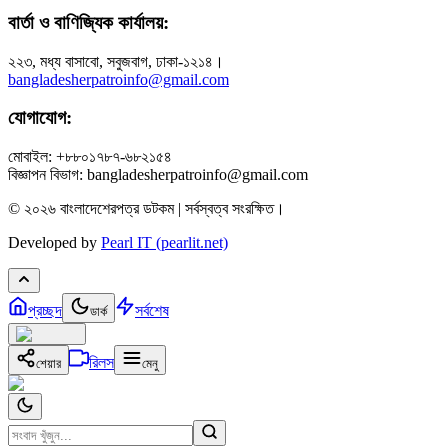
বার্তা ও বাণিজ্যিক কার্যালয়:
২২৩, মধ্য বাসাবো, সবুজবাগ, ঢাকা-১২১৪।
bangladesherpatroinfo@gmail.com
যোগাযোগ:
মোবাইল: +৮৮০১৭৮৭-৬৮২১৫৪
বিজ্ঞাপন বিভাগ: bangladesherpatroinfo@gmail.com
© ২০২৬ বাংলাদেশেরপত্র ডটকম | সর্বস্বত্ব সংরক্ষিত।
Developed by
Pearl IT (pearlit.net)
প্রচ্ছদ
সর্বশেষ
ডার্ক
রিলস
শেয়ার
মেনু