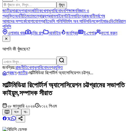
খুঁজুন
জাতীয়
সারাদেশ
আন্তর্জাতিক
খেলাধুলা
বিনোদন
শিক্ষাঙ্গন
বিজ্ঞান ও
প্রযুক্তি
অর্থনীতি
মতামত
স্বাস্থ্য
প্রবাস
লাইফস্টাইল
সাহিত্য
রাজধানী
সর্বশেষ
আমাদের সম্পর্কে
যোগাযোগ
প্রাইভেসি পলিসি
টার্মস অব সার্ভিস
ডিসক্লেইমার
এডিটোরিয়াল
পলিসি
এলাকার খবর
ছবির গল্প
আর্কাইভ
জনপ্রিয়
ই-পেপার
ফলো করুন
✕
আপনি কী খুঁজছেন?
জনপ্রিয়:
রাজনীতি
খেলাধুলা
বিনোদন
প্রযুক্তি
প্রচ্ছদ
›
জাতীয়
›
মাল্টিমিডিয়া রিপোর্টার্স অ্যাসোসিয়েশন চট্টগ্র...
মাল্টিমিডিয়া রিপোর্টার্স অ্যাসোসিয়েশন চট্টগ্রামের সভাপতি
কাইয়ুম,সম্পাদক সীরাত
২৮ জানুয়ারি ২০২৬
৮:২২ পিএম
অ+
অ-
বিডিপি ডেস্ক