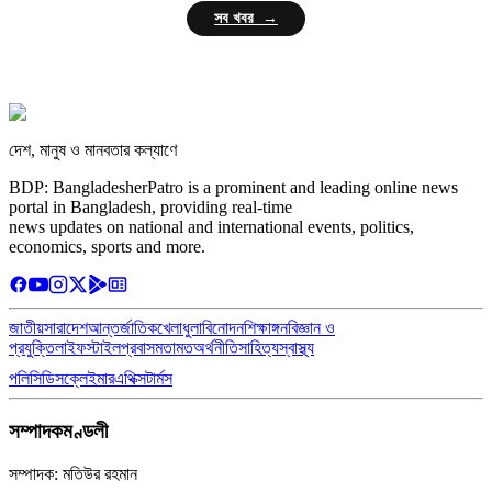
সব খবর →
দেশ, মানুষ ও মানবতার কল্যাণে
BDP: BangladesherPatro is a prominent and leading online news
portal in Bangladesh, providing real-time
news updates on national and international events, politics,
economics, sports and more.
জাতীয়
সারাদেশ
আন্তর্জাতিক
খেলাধুলা
বিনোদন
শিক্ষাঙ্গন
বিজ্ঞান ও
প্রযুক্তি
লাইফস্টাইল
প্রবাস
মতামত
অর্থনীতি
সাহিত্য
স্বাস্থ্য
পলিসি
ডিসক্লেইমার
এথিক্স
টার্মস
সম্পাদকমণ্ডলী
সম্পাদক: মতিউর রহমান