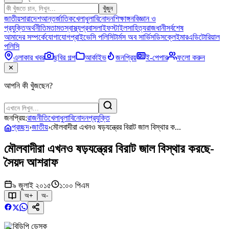
খুঁজুন
জাতীয়
সারাদেশ
আন্তর্জাতিক
খেলাধুলা
বিনোদন
শিক্ষাঙ্গন
বিজ্ঞান ও
প্রযুক্তি
অর্থনীতি
মতামত
স্বাস্থ্য
প্রবাস
লাইফস্টাইল
সাহিত্য
রাজধানী
সর্বশেষ
আমাদের সম্পর্কে
যোগাযোগ
প্রাইভেসি পলিসি
টার্মস অব সার্ভিস
ডিসক্লেইমার
এডিটোরিয়াল
পলিসি
এলাকার খবর
ছবির গল্প
আর্কাইভ
জনপ্রিয়
ই-পেপার
ফলো করুন
✕
আপনি কী খুঁজছেন?
জনপ্রিয়:
রাজনীতি
খেলাধুলা
বিনোদন
প্রযুক্তি
প্রচ্ছদ
›
জাতীয়
›
মৌলবাদীরা এখনও ষড়যন্ত্রের বিরাট জাল বিস্থার ক...
মৌলবাদীরা এখনও ষড়যন্ত্রের বিরাট জাল বিস্থার করছে-
সৈয়দ আশরাফ
৯ জুলাই ২০১৫
১:০০ পিএম
অ+
অ-
বিডিপি ডেস্ক