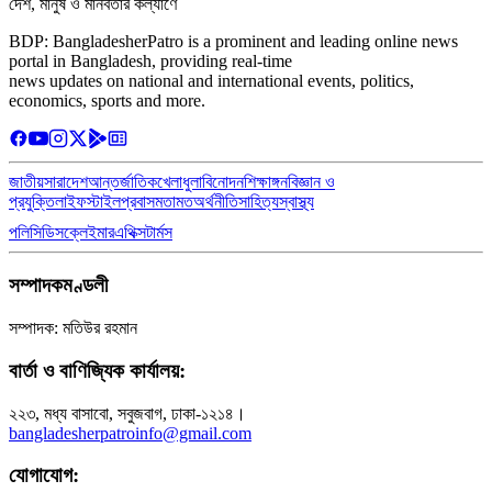
দেশ, মানুষ ও মানবতার কল্যাণে
BDP: BangladesherPatro is a prominent and leading online news
portal in Bangladesh, providing real-time
news updates on national and international events, politics,
economics, sports and more.
জাতীয়
সারাদেশ
আন্তর্জাতিক
খেলাধুলা
বিনোদন
শিক্ষাঙ্গন
বিজ্ঞান ও
প্রযুক্তি
লাইফস্টাইল
প্রবাস
মতামত
অর্থনীতি
সাহিত্য
স্বাস্থ্য
পলিসি
ডিসক্লেইমার
এথিক্স
টার্মস
সম্পাদকমণ্ডলী
সম্পাদক: মতিউর রহমান
বার্তা ও বাণিজ্যিক কার্যালয়:
২২৩, মধ্য বাসাবো, সবুজবাগ, ঢাকা-১২১৪।
bangladesherpatroinfo@gmail.com
যোগাযোগ: