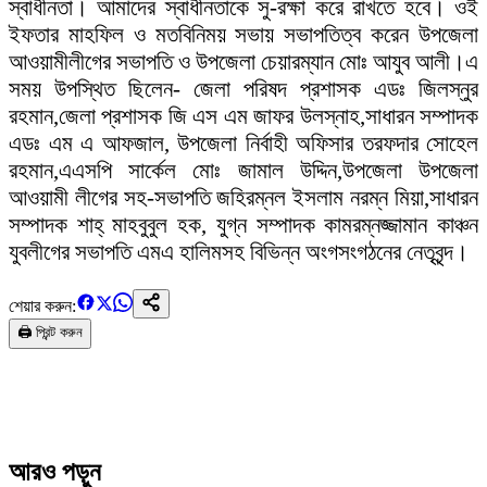
স্বাধীনতা। আমাদের স্বাধীনতাকে সু-রক্ষা করে রাখতে হবে। ওই
ইফতার মাহফিল ও মতবিনিময় সভায় সভাপতিত্ব করেন উপজেলা
আওয়ামীলীগের সভাপতি ও উপজেলা চেয়ারম্যান মোঃ আযুব আলী।এ
সময় উপস্থিত ছিলেন- জেলা পরিষদ প্রশাসক এডঃ জিলস্নুর
রহমান,জেলা প্রশাসক জি এস এম জাফর উলস্নাহ,সাধারন সম্পাদক
এডঃ এম এ আফজাল, উপজেলা নির্বাহী অফিসার তরফদার সোহেল
রহমান,এএসপি সার্কেল মোঃ জামাল উদ্দিন,উপজেলা উপজেলা
আওয়ামী লীগের সহ-সভাপতি জহিরম্নল ইসলাম নরম্ন মিয়া,সাধারন
সম্পাদক শাহ্ মাহবুবুল হক, যুগ্ন সম্পাদক কামরম্নজ্জামান কাঞ্চন
যুবলীগের সভাপতি এমএ হালিমসহ বিভিন্ন অংগসংগঠনের নেতৃবৃন্দ।
শেয়ার করুন:
🖨️ প্রিন্ট করুন
আরও পড়ুন