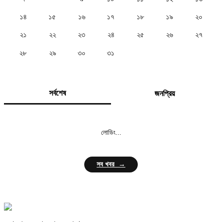
১৪
১৫
১৬
১৭
১৮
১৯
২০
২১
২২
২৩
২৪
২৫
২৬
২৭
২৮
২৯
৩০
৩১
সর্বশেষ
জনপ্রিয়
লোডিং...
সব খবর →