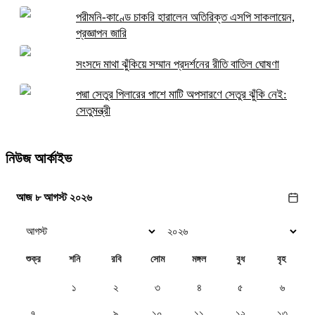
পরীমনি-কাণ্ডে চাকরি হারালেন অতিরিক্ত এসপি সাকলায়েন,
প্রজ্ঞাপন জারি
সংসদে মাথা ঝুঁকিয়ে সম্মান প্রদর্শনের রীতি বাতিল ঘোষণা
পদ্মা সেতুর পিলারের পাশে মাটি অপসারণে সেতুর ঝুঁকি নেই:
সেতুমন্ত্রী
নিউজ আর্কাইভ
আজ ৮ আগস্ট ২০২৬
শুক্র
শনি
রবি
সোম
মঙ্গল
বুধ
বৃহ
১
২
৩
৪
৫
৬
৭
৮
৯
১০
১১
১২
১৩