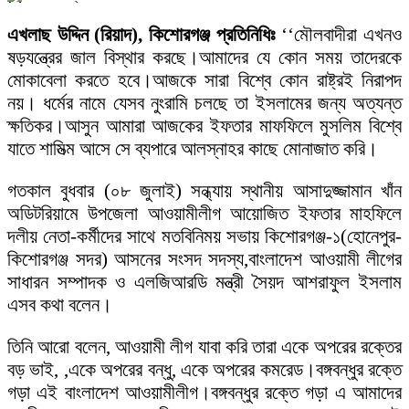
এখলাছ
উদ্দিন
(
রিয়াদ
),
কিশোরগঞ্জ
প্রতিনিধিঃ
‘‘মৌলবাদীরা এখনও
ষড়যন্ত্রের জাল বিস্থার করছে।আমাদের যে কোন সময় তাদেরকে
মোকাবেলা করতে হবে।আজকে সারা বিশ্বে কোন রাষ্ট্রই নিরাপদ
নয়। ধর্মের নামে যেসব নুংরামি চলছে তা ইসলামের জন্য অত্যন্ত
ক্ষতিকর।আসুন আমারা আজকের ইফতার মাফফিলে মুসলিম বিশ্বে
যাতে শামিত্ম আসে সে ব্যপারে আলস্নাহর কাছে মোনাজাত করি।
গতকাল বুধবার (০৮ জুলাই) সন্ধ্যায় স্থানীয় আসাদুজ্জামান খাঁন
অডিটরিয়ামে উপজেলা আওয়ামীলীগ আয়োজিত ইফতার মাহফিলে
দলীয় নেতা-কর্মীদের সাথে মতবিনিময় সভায় কিশোরগঞ্জ-১(হোনেপুর-
কিশোরগঞ্জ সদর) আসনের সংসদ সদস্য,বাংলাদেশ আওয়ামী লীগের
সাধারন সম্পাদক ও এলজিআরডি মন্ত্রী সৈয়দ আশরাফুল ইসলাম
এসব কথা বলেন।
তিনি আরো বলেন, আওয়ামী লীগ যাবা করি তারা একে অপরের রক্তের
বড় ভাই, ,একে অপরের বন্ধু, একে অপরের কমরেড।বঙ্গবন্ধুর রক্তে
গড়া এই বাংলাদেশ আওয়ামীলীগ।বঙ্গবন্ধুর রক্তে গড়া এ আমাদের