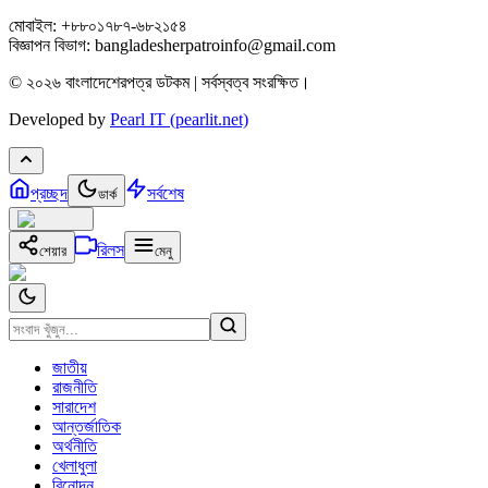
মোবাইল: +৮৮০১৭৮৭-৬৮২১৫৪
বিজ্ঞাপন বিভাগ: bangladesherpatroinfo@gmail.com
© ২০২৬ বাংলাদেশেরপত্র ডটকম | সর্বস্বত্ব সংরক্ষিত।
Developed by
Pearl IT (pearlit.net)
প্রচ্ছদ
সর্বশেষ
ডার্ক
রিলস
শেয়ার
মেনু
জাতীয়
রাজনীতি
সারাদেশ
আন্তর্জাতিক
অর্থনীতি
খেলাধুলা
বিনোদন