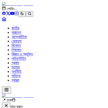
লোডিং...
জাতীয়
সারাদেশ
আন্তর্জাতিক
খেলাধুলা
বিনোদন
শিক্ষাঙ্গন
বিজ্ঞান ও প্রযুক্তি
লাইফস্টাইল
প্রবাস
মতামত
অর্থনীতি
সাহিত্য
স্বাস্থ্য
📍 ঢাকা
বন্ধ করুন