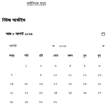
মর্মান্তিক মৃত্যু
নিউজ আর্কাইভ
আজ ৮ আগস্ট ২০২৬
শুক্র
শনি
রবি
সোম
মঙ্গল
বুধ
বৃহ
১
২
৩
৪
৫
৬
৭
৮
৯
১০
১১
১২
১৩
১৪
১৫
১৬
১৭
১৮
১৯
২০
২১
২২
২৩
২৪
২৫
২৬
২৭
২৮
২৯
৩০
৩১