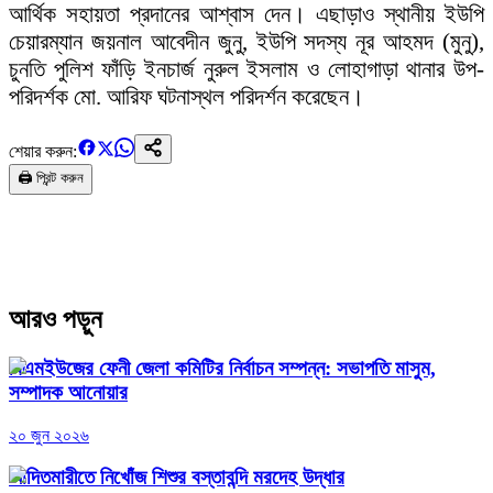
আর্থিক সহায়তা প্রদানের আশ্বাস দেন। এছাড়াও স্থানীয় ইউপি
চেয়ারম্যান জয়নাল আবেদীন জুনু, ইউপি সদস্য নূর আহমদ (মুনু),
চুনতি পুলিশ ফাঁড়ি ইনচার্জ নুরুল ইসলাম ও লোহাগাড়া থানার উপ-
পরিদর্শক মো. আরিফ ঘটনাস্থল পরিদর্শন করেছেন।
শেয়ার করুন:
🖨️ প্রিন্ট করুন
আরও পড়ুন
বিএমইউজের ফেনী জেলা কমিটির নির্বাচন সম্পন্ন: সভাপতি মাসুম,
সম্পাদক আনোয়ার
২০ জুন ২০২৬
আদিতমারীতে নিখোঁজ শিশুর বস্তাবন্দি মরদেহ উদ্ধার