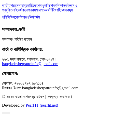
জাতীয়
সারাদেশ
আন্তর্জাতিক
খেলাধুলা
বিনোদন
শিক্ষাঙ্গন
বিজ্ঞান ও
প্রযুক্তি
লাইফস্টাইল
প্রবাস
মতামত
অর্থনীতি
সাহিত্য
স্বাস্থ্য
পলিসি
ডিসক্লেইমার
এথিক্স
টার্মস
সম্পাদকমণ্ডলী
সম্পাদক: মতিউর রহমান
বার্তা ও বাণিজ্যিক কার্যালয়:
২২৩, মধ্য বাসাবো, সবুজবাগ, ঢাকা-১২১৪।
bangladesherpatroinfo@gmail.com
যোগাযোগ:
মোবাইল: +৮৮০১৭৮৭-৬৮২১৫৪
বিজ্ঞাপন বিভাগ: bangladesherpatroinfo@gmail.com
© ২০২৬ বাংলাদেশেরপত্র ডটকম | সর্বস্বত্ব সংরক্ষিত।
Developed by
Pearl IT (pearlit.net)