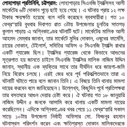
লোহাগাড়া প্রতিনিধি, চট্টগ্রাম:
লোহাগাড়ায় সিএনজি ট্যাক্সিসহ আলী
মার্কেটের ৬টি দোকান পুড়ে ছাই হয়ে গেছে। এ ঘটনায় প্রায় ১২ লক্ষ
টাকার ক্ষয়ক্ষতি হয়েছে বলে দাবি করেছেন ব্যবসায়ীরা। গত ১০
ফেব্র“য়ারি বুধবার দিবাগত রাত ৩টায় উপজেলার চুনতির সাতগড়
কুলাল পাড়ায় এ অগ্নিকাণ্ডের ঘটনাটি ঘটে। মার্কেটের মালিক আলী
আহমদ মেম্বার জানান, তার মার্কেটে মুদির দোকান, ওষুধের ফার্মেসি,
চায়ের দোকান, টেইলার্স, সমিতির অফিস ও সিএনজি ট্যাক্সি রাখার
একটি গ্যারেজ ছিল। ট্যাক্সির গ্যারেজ থেকে কিভাবে আগুনের
সূত্রপাত হয় জানতে চাইলে সিএনজি ট্যাক্সির মালিক নাজিম উদ্দিন
জানান, স্থানীয় এক ব্যক্তির সাথে তার দীর্ঘদিন ধরে জায়গা-জমি
নিয়ে বিরোধ চলছে। এরই জের ধরে পূর্ব পরিকল্পিতভাবে তারা এ
ঘটনাটি ঘটাতে পারে বলে জানান তিনি। এ বিষয়ে তিনি থানায় মামলা
দায়ের করবেন বলে জানিয়েছেন। উল্লেখ্য, কিছুদিন পূর্বে প্রতিপক্ষরা
তার বসতঘরে আগুন দেয়ার চেষ্টা করে। ঐ ঘটনায় গত ১৮ জানুয়ারি
নাজিম উদ্দীন ৫ জনকে আসামি করে থানায় একটি মামলা দায়ের
করেছিলেন। এদিকে অগ্নিকাণ্ডের খবর পেয়ে ১১ ফেব্র“য়ারি সকাল
সাড়ে ১০টায় উপজেলা নির্বাহী অফিসার মো. ফিজনূর রহমান
ঘটনাস্থল পরিদর্শন করেন এবং ক্ষতিগ্রস্ত দোকান মালিকদেরকে