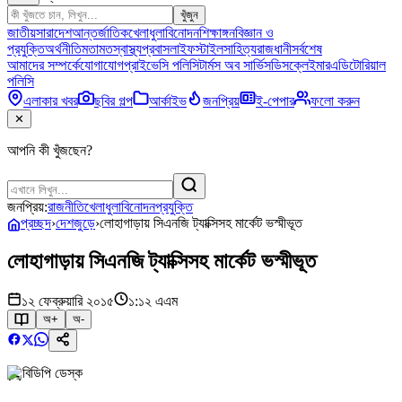
খুঁজুন
জাতীয়
সারাদেশ
আন্তর্জাতিক
খেলাধুলা
বিনোদন
শিক্ষাঙ্গন
বিজ্ঞান ও
প্রযুক্তি
অর্থনীতি
মতামত
স্বাস্থ্য
প্রবাস
লাইফস্টাইল
সাহিত্য
রাজধানী
সর্বশেষ
আমাদের সম্পর্কে
যোগাযোগ
প্রাইভেসি পলিসি
টার্মস অব সার্ভিস
ডিসক্লেইমার
এডিটোরিয়াল
পলিসি
এলাকার খবর
ছবির গল্প
আর্কাইভ
জনপ্রিয়
ই-পেপার
ফলো করুন
✕
আপনি কী খুঁজছেন?
জনপ্রিয়:
রাজনীতি
খেলাধুলা
বিনোদন
প্রযুক্তি
প্রচ্ছদ
›
দেশজুড়ে
›
লোহাগাড়ায় সিএনজি ট্যাক্সিসহ মার্কেট ভস্মীভূত
লোহাগাড়ায় সিএনজি ট্যাক্সিসহ মার্কেট ভস্মীভূত
১২ ফেব্রুয়ারি ২০১৫
১:১২ এএম
অ+
অ-
বিডিপি ডেস্ক