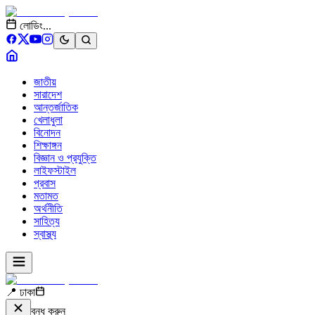
লোডিং...
জাতীয়
সারাদেশ
আন্তর্জাতিক
খেলাধুলা
বিনোদন
শিক্ষাঙ্গন
বিজ্ঞান ও প্রযুক্তি
লাইফস্টাইল
প্রবাস
মতামত
অর্থনীতি
সাহিত্য
স্বাস্থ্য
📍 ঢাকা
বন্ধ করুন