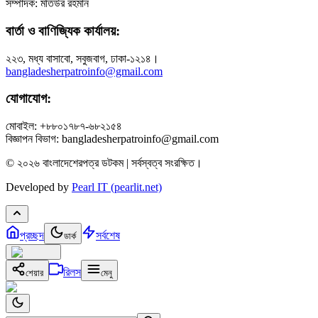
সম্পাদক: মতিউর রহমান
বার্তা ও বাণিজ্যিক কার্যালয়:
২২৩, মধ্য বাসাবো, সবুজবাগ, ঢাকা-১২১৪।
bangladesherpatroinfo@gmail.com
যোগাযোগ:
মোবাইল: +৮৮০১৭৮৭-৬৮২১৫৪
বিজ্ঞাপন বিভাগ: bangladesherpatroinfo@gmail.com
© ২০২৬ বাংলাদেশেরপত্র ডটকম | সর্বস্বত্ব সংরক্ষিত।
Developed by
Pearl IT (pearlit.net)
প্রচ্ছদ
সর্বশেষ
ডার্ক
রিলস
শেয়ার
মেনু