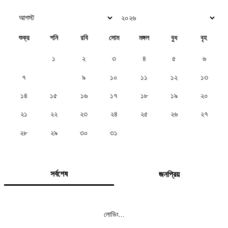
শুক্র
শনি
রবি
সোম
মঙ্গল
বুধ
বৃহ
১
২
৩
৪
৫
৬
৭
৮
৯
১০
১১
১২
১৩
১৪
১৫
১৬
১৭
১৮
১৯
২০
২১
২২
২৩
২৪
২৫
২৬
২৭
২৮
২৯
৩০
৩১
সর্বশেষ
জনপ্রিয়
লোডিং...