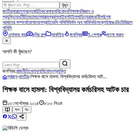
খুঁজুন
জাতীয়
সারাদেশ
আন্তর্জাতিক
খেলাধুলা
বিনোদন
শিক্ষাঙ্গন
বিজ্ঞান ও
প্রযুক্তি
অর্থনীতি
মতামত
স্বাস্থ্য
প্রবাস
লাইফস্টাইল
সাহিত্য
রাজধানী
সর্বশেষ
আমাদের সম্পর্কে
যোগাযোগ
প্রাইভেসি পলিসি
টার্মস অব সার্ভিস
ডিসক্লেইমার
এডিটোরিয়াল
পলিসি
এলাকার খবর
ছবির গল্প
আর্কাইভ
জনপ্রিয়
ই-পেপার
ফলো করুন
✕
আপনি কী খুঁজছেন?
জনপ্রিয়:
রাজনীতি
খেলাধুলা
বিনোদন
প্রযুক্তি
প্রচ্ছদ
›
জাতীয়
›
শিক্ষক বাসে হামলা: বিশ্ববিদ্যালয় কর্মচরিসহ আট...
শিক্ষক বাসে হামলা: বিশ্ববিদ্যালয় কর্মচরিসহ আটক চার
১৩ সেপ্টেম্বর ২০১৪
৮:০০ পিএম
অ+
অ-
বিডিপি ডেস্ক