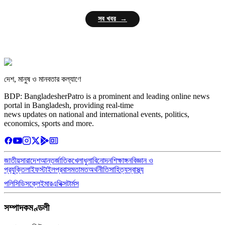
সব খবর →
দেশ, মানুষ ও মানবতার কল্যাণে
BDP: BangladesherPatro is a prominent and leading online news
portal in Bangladesh, providing real-time
news updates on national and international events, politics,
economics, sports and more.
জাতীয়
সারাদেশ
আন্তর্জাতিক
খেলাধুলা
বিনোদন
শিক্ষাঙ্গন
বিজ্ঞান ও
প্রযুক্তি
লাইফস্টাইল
প্রবাস
মতামত
অর্থনীতি
সাহিত্য
স্বাস্থ্য
পলিসি
ডিসক্লেইমার
এথিক্স
টার্মস
সম্পাদকমণ্ডলী