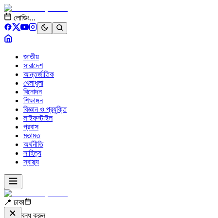
লোডিং...
জাতীয়
সারাদেশ
আন্তর্জাতিক
খেলাধুলা
বিনোদন
শিক্ষাঙ্গন
বিজ্ঞান ও প্রযুক্তি
লাইফস্টাইল
প্রবাস
মতামত
অর্থনীতি
সাহিত্য
স্বাস্থ্য
📍 ঢাকা
বন্ধ করুন