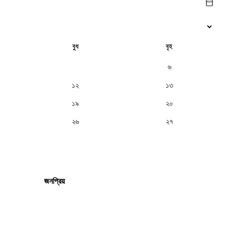
বুধ
বৃহ
৫
৬
১২
১৩
১৯
২০
২৬
২৭
জনপ্রিয়