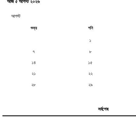
আজ ৫ আগস্ট ২০২৬
শুক্র
শনি
১
৭
৮
১৪
১৫
২১
২২
২৮
২৯
সর্বশেষ