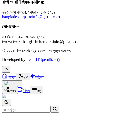
বার্তা ও বাণিজ্যিক কার্যালয়:
২২৩, মধ্য বাসাবো, সবুজবাগ, ঢাকা-১২১৪।
bangladesherpatroinfo@gmail.com
যোগাযোগ:
মোবাইল: +৮৮০১৭৮৭-৬৮২১৫৪
বিজ্ঞাপন বিভাগ: bangladesherpatroinfo@gmail.com
© ২০২৬ বাংলাদেশেরপত্র ডটকম | সর্বস্বত্ব সংরক্ষিত।
Developed by
Pearl IT (pearlit.net)
প্রচ্ছদ
সর্বশেষ
ডার্ক
রিলস
শেয়ার
মেনু