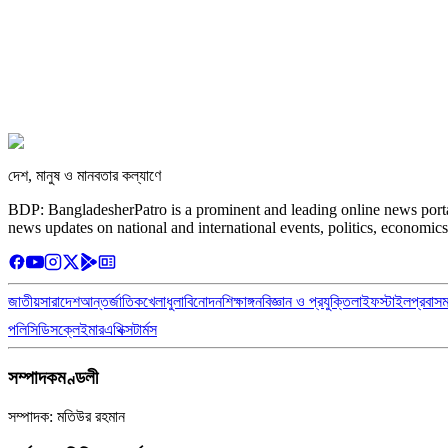
দেশ, মানুষ ও মানবতার কল্যাণে
BDP: BangladesherPatro is a prominent and leading online news porta
news updates on national and international events, politics, economics
জাতীয়
সারাদেশ
আন্তর্জাতিক
খেলাধুলা
বিনোদন
শিক্ষাঙ্গন
বিজ্ঞান ও প্রযুক্তি
লাইফস্টাইল
প্রবাস
পলিসি
ডিসক্লেইমার
এথিক্স
টার্মস
সম্পাদকমণ্ডলী
সম্পাদক: মতিউর রহমান