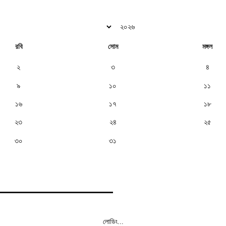
রবি
সোম
মঙ্গল
২
৩
৪
৯
১০
১১
১৬
১৭
১৮
২৩
২৪
২৫
৩০
৩১
লোডিং...