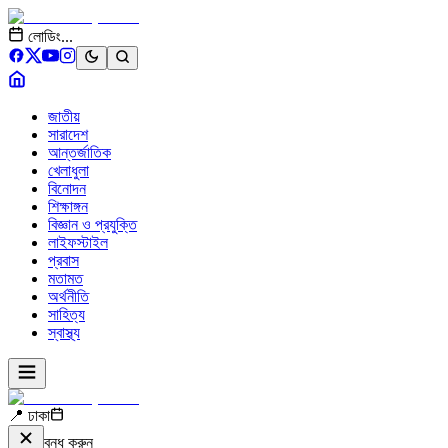
লোডিং...
জাতীয়
সারাদেশ
আন্তর্জাতিক
খেলাধুলা
বিনোদন
শিক্ষাঙ্গন
বিজ্ঞান ও প্রযুক্তি
লাইফস্টাইল
প্রবাস
মতামত
অর্থনীতি
সাহিত্য
স্বাস্থ্য
📍 ঢাকা
বন্ধ করুন