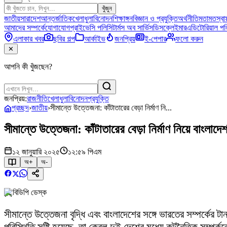
খুঁজুন
জাতীয়
সারাদেশ
আন্তর্জাতিক
খেলাধুলা
বিনোদন
শিক্ষাঙ্গন
বিজ্ঞান ও প্রযুক্তি
অর্থনীতি
মতামত
স্বাস
আমাদের সম্পর্কে
যোগাযোগ
প্রাইভেসি পলিসি
টার্মস অব সার্ভিস
ডিসক্লেইমার
এডিটোরিয়াল পল
এলাকার খবর
ছবির গল্প
আর্কাইভ
জনপ্রিয়
ই-পেপার
ফলো করুন
✕
আপনি কী খুঁজছেন?
জনপ্রিয়:
রাজনীতি
খেলাধুলা
বিনোদন
প্রযুক্তি
প্রচ্ছদ
›
জাতীয়
›
সীমান্তে উত্তেজনা: কাঁটাতারের বেড়া নির্মাণ নি...
সীমান্তে উত্তেজনা: কাঁটাতারের বেড়া নির্মাণ নিয়ে বাংলাদ
১২ জানুয়ারি ২০২৫
১২:৫৯ পিএম
অ+
অ-
বিডিপি ডেস্ক
সীমান্তে উত্তেজনা বৃদ্ধি এবং বাংলাদেশের সঙ্গে ভারতের সম্পর্কের