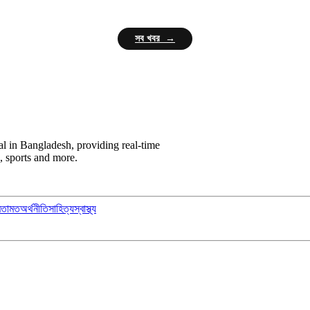
সব খবর →
l in Bangladesh, providing real-time
, sports and more.
মতামত
অর্থনীতি
সাহিত্য
স্বাস্থ্য