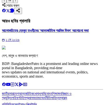
‹
›
শেয়ার করুন
আরও ছবির গ্যালারি
আলোকচিত্রে হেযবুত তওহীদের 'আন্তর্জাতিক শ্রমিক দিবস' আলোচনা সভা
১ মে ২০২৬
দেশ, মানুষ ও মানবতার কল্যাণে
BDP: BangladesherPatro is a prominent and leading online news
portal in Bangladesh, providing real-time
news updates on national and international events, politics,
economics, sports and more.
জাতীয়
সারাদেশ
আন্তর্জাতিক
খেলাধুলা
বিনোদন
শিক্ষাঙ্গন
বিজ্ঞান ও
প্রযুক্তি
লাইফস্টাইল
প্রবাস
মতামত
অর্থনীতি
সাহিত্য
স্বাস্থ্য
পলিসি
ডিসক্লেইমার
এথিক্স
টার্মস