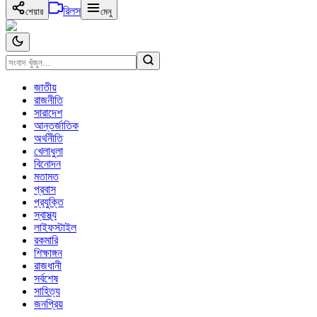
রিলস
শেয়ার
মেনু
জাতীয়
রাজনীতি
সারাদেশ
আন্তর্জাতিক
অর্থনীতি
খেলাধুলা
বিনোদন
মতামত
প্রবাস
প্রযুক্তি
স্বাস্থ্য
লাইফস্টাইল
রকমারি
শিক্ষাঙ্গন
রাজধানী
সর্বশেষ
সাহিত্য
জনপ্রিয়