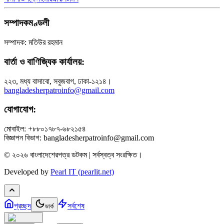
সম্পাদকমণ্ডলী
সম্পাদক: মতিউর রহমান
বার্তা ও বাণিজ্যিক কার্যালয়:
২২৩, মধ্য বাসাবো, সবুজবাগ, ঢাকা-১২১৪।
bangladesherpatroinfo@gmail.com
যোগাযোগ:
মোবাইল: +৮৮০১৭৮৭-৬৮২১৫৪
বিজ্ঞাপন বিভাগ: bangladesherpatroinfo@gmail.com
© ২০২৬ বাংলাদেশেরপত্র ডটকম | সর্বস্বত্ব সংরক্ষিত।
Developed by
Pearl IT (pearlit.net)
প্রচ্ছদ
সর্বশেষ
ডার্ক