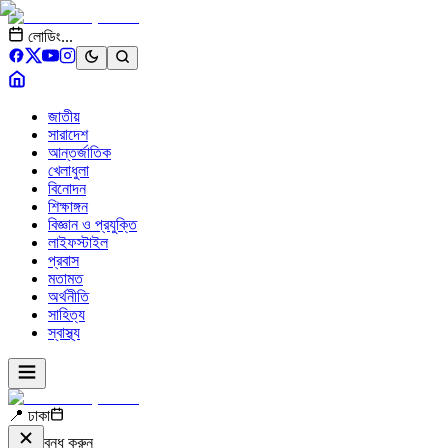
লোডিং...
জাতীয়
সারাদেশ
আন্তর্জাতিক
খেলাধুলা
বিনোদন
শিক্ষাঙ্গন
বিজ্ঞান ও প্রযুক্তি
লাইফস্টাইল
প্রবাস
মতামত
অর্থনীতি
সাহিত্য
স্বাস্থ্য
📍 ঢাকা
বন্ধ করুন