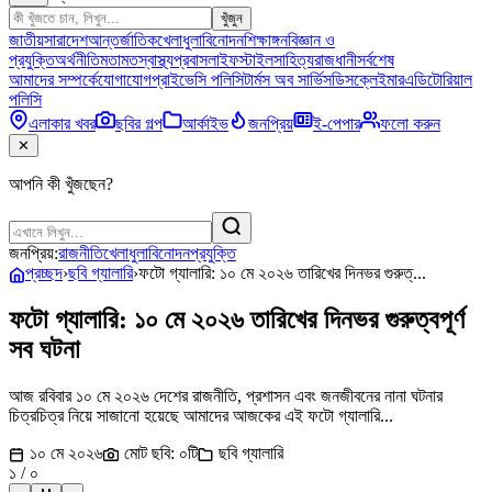
খুঁজুন
জাতীয়
সারাদেশ
আন্তর্জাতিক
খেলাধুলা
বিনোদন
শিক্ষাঙ্গন
বিজ্ঞান ও
প্রযুক্তি
অর্থনীতি
মতামত
স্বাস্থ্য
প্রবাস
লাইফস্টাইল
সাহিত্য
রাজধানী
সর্বশেষ
আমাদের সম্পর্কে
যোগাযোগ
প্রাইভেসি পলিসি
টার্মস অব সার্ভিস
ডিসক্লেইমার
এডিটোরিয়াল
পলিসি
এলাকার খবর
ছবির গল্প
আর্কাইভ
জনপ্রিয়
ই-পেপার
ফলো করুন
✕
আপনি কী খুঁজছেন?
জনপ্রিয়:
রাজনীতি
খেলাধুলা
বিনোদন
প্রযুক্তি
প্রচ্ছদ
›
ছবি গ্যালারি
›
ফটো গ্যালারি: ১০ মে ২০২৬ তারিখের দিনভর গুরুত্...
ফটো গ্যালারি: ১০ মে ২০২৬ তারিখের দিনভর গুরুত্বপূর্ণ
সব ঘটনা
আজ রবিবার ১০ মে ২০২৬ দেশের রাজনীতি, প্রশাসন এবং জনজীবনের নানা ঘটনার
চিত্রচিত্র নিয়ে সাজানো হয়েছে আমাদের আজকের এই ফটো গ্যালারি...
১০ মে ২০২৬
মোট ছবি:
০
টি
ছবি গ্যালারি
১
/
০