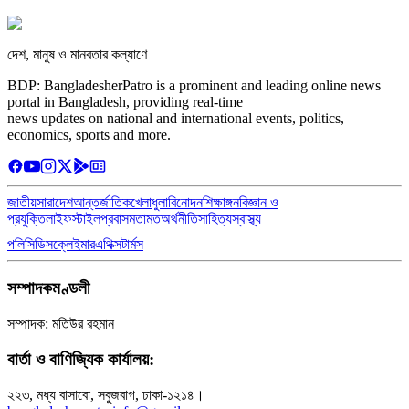
দেশ, মানুষ ও মানবতার কল্যাণে
BDP: BangladesherPatro is a prominent and leading online news
portal in Bangladesh, providing real-time
news updates on national and international events, politics,
economics, sports and more.
জাতীয়
সারাদেশ
আন্তর্জাতিক
খেলাধুলা
বিনোদন
শিক্ষাঙ্গন
বিজ্ঞান ও
প্রযুক্তি
লাইফস্টাইল
প্রবাস
মতামত
অর্থনীতি
সাহিত্য
স্বাস্থ্য
পলিসি
ডিসক্লেইমার
এথিক্স
টার্মস
সম্পাদকমণ্ডলী
সম্পাদক: মতিউর রহমান
বার্তা ও বাণিজ্যিক কার্যালয়:
২২৩, মধ্য বাসাবো, সবুজবাগ, ঢাকা-১২১৪।