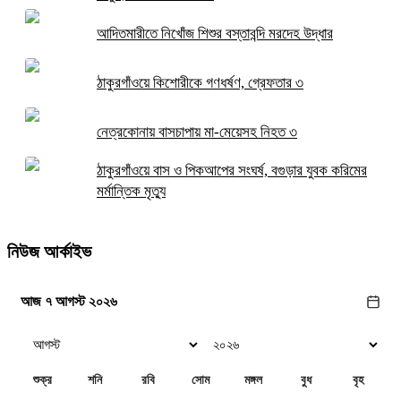
আদিতমারীতে নিখোঁজ শিশুর বস্তাবন্দি মরদেহ উদ্ধার
ঠাকুরগাঁওয়ে কিশোরীকে গণধর্ষণ, গ্রেফতার ৩
নেত্রকোনায় বাসচাপায় মা-মেয়েসহ নিহত ৩
ঠাকুরগাঁওয়ে বাস ও পিকআপের সংঘর্ষ, বগুড়ার যুবক করিমের
মর্মান্তিক মৃত্যু
নিউজ আর্কাইভ
আজ ৭ আগস্ট ২০২৬
শুক্র
শনি
রবি
সোম
মঙ্গল
বুধ
বৃহ