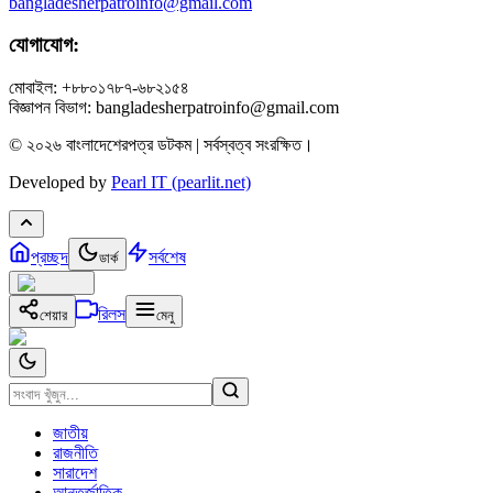
bangladesherpatroinfo@gmail.com
যোগাযোগ:
মোবাইল: +৮৮০১৭৮৭-৬৮২১৫৪
বিজ্ঞাপন বিভাগ: bangladesherpatroinfo@gmail.com
© ২০২৬ বাংলাদেশেরপত্র ডটকম | সর্বস্বত্ব সংরক্ষিত।
Developed by
Pearl IT (pearlit.net)
প্রচ্ছদ
সর্বশেষ
ডার্ক
রিলস
শেয়ার
মেনু
জাতীয়
রাজনীতি
সারাদেশ
আন্তর্জাতিক