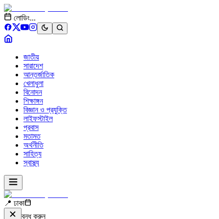
লোডিং...
জাতীয়
সারাদেশ
আন্তর্জাতিক
খেলাধুলা
বিনোদন
শিক্ষাঙ্গন
বিজ্ঞান ও প্রযুক্তি
লাইফস্টাইল
প্রবাস
মতামত
অর্থনীতি
সাহিত্য
স্বাস্থ্য
📍 ঢাকা
বন্ধ করুন