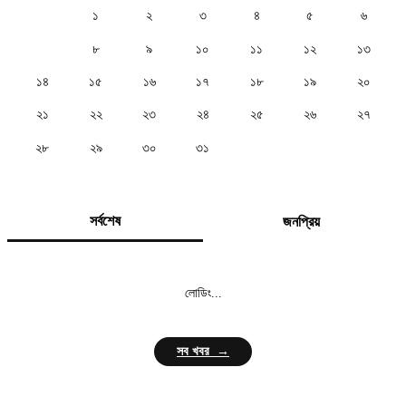
১
২
৩
৪
৫
৬
৭
৮
৯
১০
১১
১২
১৩
১৪
১৫
১৬
১৭
১৮
১৯
২০
২১
২২
২৩
২৪
২৫
২৬
২৭
২৮
২৯
৩০
৩১
সর্বশেষ
জনপ্রিয়
লোডিং...
সব খবর →