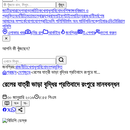
খুঁজুন
জাতীয়
সারাদেশ
আন্তর্জাতিক
খেলাধুলা
বিনোদন
শিক্ষাঙ্গন
বিজ্ঞান ও
প্রযুক্তি
অর্থনীতি
মতামত
স্বাস্থ্য
প্রবাস
লাইফস্টাইল
সাহিত্য
রাজধানী
সর্বশেষ
আমাদের সম্পর্কে
যোগাযোগ
প্রাইভেসি পলিসি
টার্মস অব সার্ভিস
ডিসক্লেইমার
এডিটোরিয়াল
পলিসি
এলাকার খবর
ছবির গল্প
আর্কাইভ
জনপ্রিয়
ই-পেপার
ফলো করুন
✕
আপনি কী খুঁজছেন?
জনপ্রিয়:
রাজনীতি
খেলাধুলা
বিনোদন
প্রযুক্তি
প্রচ্ছদ
›
দেশজুড়ে
›
রেলের যাত্রী ভাড়া বৃদ্ধির প্রতিবাদে রংপুরে মা...
রেলের যাত্রী ভাড়া বৃদ্ধির প্রতিবাদে রংপুরে মানববন্ধন
৩০ জানুয়ারি ২০১৬
৫:৫৫ পিএম
অ+
অ-
বিডিপি ডেস্ক