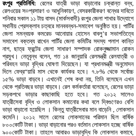
রংপুর প্রতিনিধি:
রেলের যাত্রী ভাড়া বাড়ানোর চক্রান্ত বন্ধ,
রেলওয়ের স¤প্রসারণ ও আধুনিকায়ণ, বেসরকারীকরণ বন্ধের দাবিতে
শনিবার সকাল ১১ টায় বাসদ (মার্কসবাদী) রংপুর জেলা শাখার উদ্যোগে
স্থানীয় প্রেসক্লাব চত্বরে মানববন্ধন-সমাবেশ অনুষ্ঠিত হয়। পার্টির
জেলা সমন্বয়ক কমরেড আনোয়ার হোসেন বাবলু’র সভাপতিত্বে
সমাবেশ বক্তব্য রাখেন পার্টির জেলা কমিটির সদস্য পলাশ কান্তি
নাগ, ছাত্র ফ্রন্টের জেলা সাধারণ সম্পাদক রোকনুজ্জামান রোকন
প্রমুখ। নেতৃবৃন্ধ বলেন, গত ১৪ জানুয়ারি রেলমন্ত্রী রেলযাত্রী ও
পরিবহন ভাড়া বৃদ্ধির ঘোষণা দিয়েছেন। যা প্রধানমন্ত্রী অনুমোদন
দিলে ফেব্র“য়ারি মাস থেকে কার্যকর হবে। ৭.৮% থেকে সর্বোচ্চ
১৫% ভাড়া বাড়বে। এখানেই শেষ কথা নয়, তিনি বলেছেন এখন
থেকে প্রতিবছর ভাড়া বাড়বে। রেল কর্মকর্তারা বলেছেন, রেলের ভাড়া
সড়কপথে ভাড়ার কাছাকাছি হতে হবে। গত ২০১২ সালেও
যাত্রীসেবা বৃদ্ধি ও লোকসান কমানোর কথা বলে দ্বিগুণেরও বেশি
ভাড়া বাড়ানো হয়েছিল । কিন্তু যাত্রীসেবার মান বাড়েনি , লোকসান
কমেনি। ২০১২ সালে রেলের লোকসানের পরিমান ছিল বার্ষিক
৮০০কোটি টাকা। ভাড়া বাড়ানোর পরও বর্তমান লোকসান হচ্ছে বার্ষিক
৯০০কোটি টাকা। তাহলে আবারও ভাড়াবৃদ্ধি কি লোকসান কমাবে,