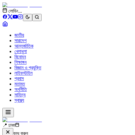
লোডিং...
জাতীয়
সারাদেশ
আন্তর্জাতিক
খেলাধুলা
বিনোদন
শিক্ষাঙ্গন
বিজ্ঞান ও প্রযুক্তি
লাইফস্টাইল
প্রবাস
মতামত
অর্থনীতি
সাহিত্য
স্বাস্থ্য
📍 ঢাকা
বন্ধ করুন