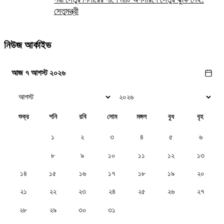
সেতুমন্ত্রী
নিউজ আর্কাইভ
আজ ৭ আগস্ট ২০২৬
শুক্র
শনি
রবি
সোম
মঙ্গল
বুধ
বৃহ
১
২
৩
৪
৫
৬
৭
৮
৯
১০
১১
১২
১৩
১৪
১৫
১৬
১৭
১৮
১৯
২০
২১
২২
২৩
২৪
২৫
২৬
২৭
২৮
২৯
৩০
৩১