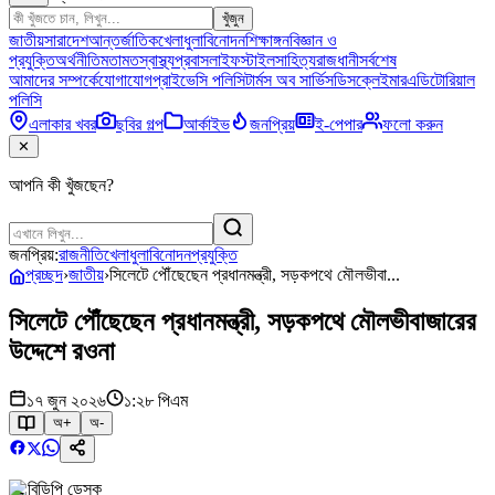
খুঁজুন
জাতীয়
সারাদেশ
আন্তর্জাতিক
খেলাধুলা
বিনোদন
শিক্ষাঙ্গন
বিজ্ঞান ও
প্রযুক্তি
অর্থনীতি
মতামত
স্বাস্থ্য
প্রবাস
লাইফস্টাইল
সাহিত্য
রাজধানী
সর্বশেষ
আমাদের সম্পর্কে
যোগাযোগ
প্রাইভেসি পলিসি
টার্মস অব সার্ভিস
ডিসক্লেইমার
এডিটোরিয়াল
পলিসি
এলাকার খবর
ছবির গল্প
আর্কাইভ
জনপ্রিয়
ই-পেপার
ফলো করুন
✕
আপনি কী খুঁজছেন?
জনপ্রিয়:
রাজনীতি
খেলাধুলা
বিনোদন
প্রযুক্তি
প্রচ্ছদ
›
জাতীয়
›
সিলেটে পৌঁছেছেন প্রধানমন্ত্রী, সড়কপথে মৌলভীবা...
সিলেটে পৌঁছেছেন প্রধানমন্ত্রী, সড়কপথে মৌলভীবাজারের
উদ্দেশে রওনা
১৭ জুন ২০২৬
১:২৮ পিএম
অ+
অ-
বিডিপি ডেস্ক