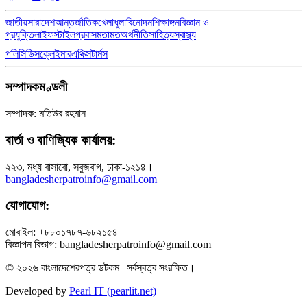
জাতীয়
সারাদেশ
আন্তর্জাতিক
খেলাধুলা
বিনোদন
শিক্ষাঙ্গন
বিজ্ঞান ও
প্রযুক্তি
লাইফস্টাইল
প্রবাস
মতামত
অর্থনীতি
সাহিত্য
স্বাস্থ্য
পলিসি
ডিসক্লেইমার
এথিক্স
টার্মস
সম্পাদকমণ্ডলী
সম্পাদক: মতিউর রহমান
বার্তা ও বাণিজ্যিক কার্যালয়:
২২৩, মধ্য বাসাবো, সবুজবাগ, ঢাকা-১২১৪।
bangladesherpatroinfo@gmail.com
যোগাযোগ:
মোবাইল: +৮৮০১৭৮৭-৬৮২১৫৪
বিজ্ঞাপন বিভাগ: bangladesherpatroinfo@gmail.com
© ২০২৬ বাংলাদেশেরপত্র ডটকম | সর্বস্বত্ব সংরক্ষিত।
Developed by
Pearl IT (pearlit.net)