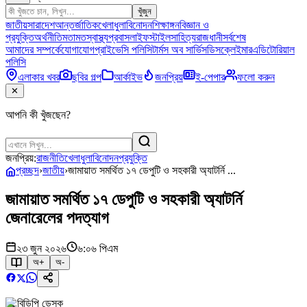
খুঁজুন
জাতীয়
সারাদেশ
আন্তর্জাতিক
খেলাধুলা
বিনোদন
শিক্ষাঙ্গন
বিজ্ঞান ও
প্রযুক্তি
অর্থনীতি
মতামত
স্বাস্থ্য
প্রবাস
লাইফস্টাইল
সাহিত্য
রাজধানী
সর্বশেষ
আমাদের সম্পর্কে
যোগাযোগ
প্রাইভেসি পলিসি
টার্মস অব সার্ভিস
ডিসক্লেইমার
এডিটোরিয়াল
পলিসি
এলাকার খবর
ছবির গল্প
আর্কাইভ
জনপ্রিয়
ই-পেপার
ফলো করুন
✕
আপনি কী খুঁজছেন?
জনপ্রিয়:
রাজনীতি
খেলাধুলা
বিনোদন
প্রযুক্তি
প্রচ্ছদ
›
জাতীয়
›
জামায়াত সমর্থিত ১৭ ডেপুটি ও সহকারী অ্যাটর্নি ...
জামায়াত সমর্থিত ১৭ ডেপুটি ও সহকারী অ্যাটর্নি
জেনারেলের পদত্যাগ
২৩ জুন ২০২৬
৬:০৬ পিএম
অ+
অ-
বিডিপি ডেস্ক