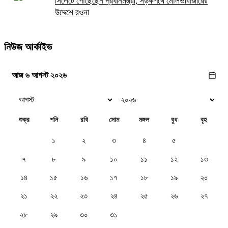
সিলেটে পৌঁছেছেন প্রধানমন্ত্রী, সড়কপথে মৌলভীবাজারের
উদ্দেশে রওনা
নিউজ আর্কাইভ
আজ ৬ আগস্ট ২০২৬
শুক্র
শনি
রবি
সোম
মঙ্গল
বুধ
বৃহ
১
২
৩
৪
৫
৬
৭
৮
৯
১০
১১
১২
১৩
১৪
১৫
১৬
১৭
১৮
১৯
২০
২১
২২
২৩
২৪
২৫
২৬
২৭
২৮
২৯
৩০
৩১