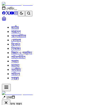
লোডিং...
জাতীয়
সারাদেশ
আন্তর্জাতিক
খেলাধুলা
বিনোদন
শিক্ষাঙ্গন
বিজ্ঞান ও প্রযুক্তি
লাইফস্টাইল
প্রবাস
মতামত
অর্থনীতি
সাহিত্য
স্বাস্থ্য
📍 ঢাকা
বন্ধ করুন