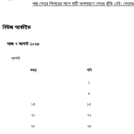
পদ্মা সেতুর পিলারের পাশে মাটি অপসারণে সেতুর ঝুঁকি নেই: সেতুমন্ত
নিউজ আর্কাইভ
আজ ৭ আগস্ট ২০২৬
শুক্র
শনি
১
৭
৮
১৪
১৫
২১
২২
২৮
২৯