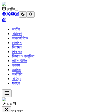
লোডিং...
জাতীয়
সারাদেশ
আন্তর্জাতিক
খেলাধুলা
বিনোদন
শিক্ষাঙ্গন
বিজ্ঞান ও প্রযুক্তি
লাইফস্টাইল
প্রবাস
মতামত
অর্থনীতি
সাহিত্য
স্বাস্থ্য
📍 ঢাকা
বন্ধ করুন