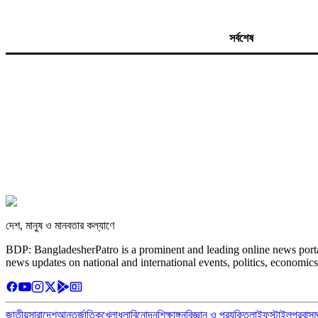
সর্বশেষ
দেশ, মানুষ ও মানবতার কল্যাণে
BDP: BangladesherPatro is a prominent and leading online news porta
news updates on national and international events, politics, economics
জাতীয়
সারাদেশ
আন্তর্জাতিক
খেলাধুলা
বিনোদন
শিক্ষাঙ্গন
বিজ্ঞান ও প্রযুক্তি
লাইফস্টাইল
প্রবাস