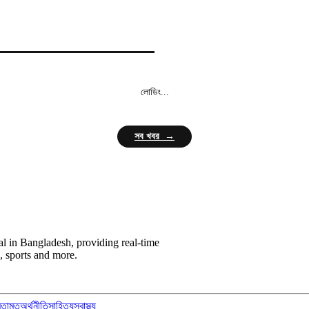
লোডিং...
সব খবর →
l in Bangladesh, providing real-time
, sports and more.
মতামত
অর্থনীতি
সাহিত্য
স্বাস্থ্য