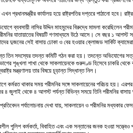
েনকে বাধ্যতামূলক অবসরে পাঠানোর জন্য প্রস্তুত করা প্রজ্ঞাপনের সারস
ষেপটি এখন প্রধানমন্ত্রীর কার্যালয় হয়ে রাষ্ট্রপতির দপ্তরে পাঠানো হবে। 
অভিযোগে ব্যবসায়ী নাসির উদ্দিন মাহমুদের বিরুদ্ধে মামলা করেছিলেন প
ীমনির যাতায়াতের বিষয়টি গণমাধ্যমে উঠে আসে। সে বছর ১ আগস্ট সক
াদের দুজনের সেই বাসায় ঢোকা ও বের হওয়ার ক্লোজড সার্কিট ক্যামের
তে তিন সদস্যের তদন্ত কমিটি গঠন করা হয়। তদন্তে অভিযোগের সত্য
া বিভাগের শৃঙ্খলা শাখা থেকে সাকলায়েনকে গুরুদণ্ড হিসেবে চাকরি থে
ট্র মন্ত্রণালয় তার বিষয়ে চূড়ান্ত সিদ্ধান্ত নিল।
িভাগে কর্মরত থাকার সময় পরীমনির সঙ্গে সাকলায়েনের পরিচয় হয়। এরপর
র ৪ জুলাই থেকে ৪ আগস্ট পর্যন্ত বিভিন্ন সময়ে তিনি পরীমনির বাসা
প্রতিবেদন পর্যালোচনায় দেখা যায়, সাকলায়েন ও পরীমনির মধ্যকার ফ
্বশীল পুলিশ কর্মকর্তা, বিবাহিত এবং এক সন্তানের জনক হওয়া সত্ত্বে