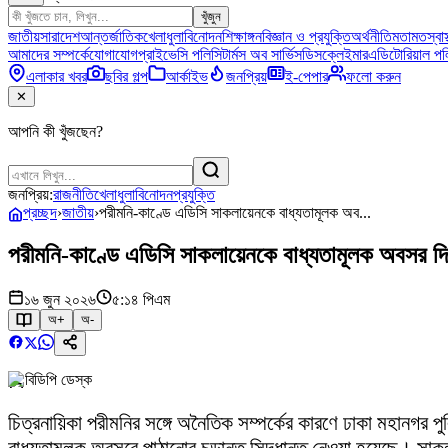
খুঁজুন
জাতীয়
সারাদেশ
আন্তর্জাতিক
খেলাধুলা
বিনোদন
শিক্ষাঙ্গন
বিজ্ঞান ও প্রযুক্তি
অর্থনীতি
মতামত
স্বাস
আমাদের সম্পর্কে
যোগাযোগ
প্রাইভেসি পলিসি
টার্মস অব সার্ভিস
ডিসক্লেইমার
এডিটোরিয়াল পল
এলাকার খবর
ছবির গল্প
আর্কাইভ
জনপ্রিয়
ই-পেপার
ফলো করুন
✕
আপনি কী খুঁজছেন?
জনপ্রিয়:
রাজনীতি
খেলাধুলা
বিনোদন
প্রযুক্তি
প্রচ্ছদ
›
জাতীয়
›
পরীমনি-কাণ্ডে এডিসি সাকলায়েনকে বাধ্যতামূলক অব...
পরীমনি-কাণ্ডে এডিসি সাকলায়েনকে বাধ্যতামূলক অবসর দি
১৬ জুন ২০২৬
৫:১৪ পিএম
অ+
অ-
বিডিপি ডেস্ক
চিত্রনায়িকা পরীমনির সঙ্গে অনৈতিক সম্পর্কের কারণে ঢাকা মহানগর 