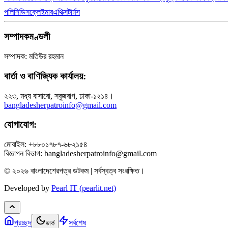
পলিসি
ডিসক্লেইমার
এথিক্স
টার্মস
সম্পাদকমণ্ডলী
সম্পাদক: মতিউর রহমান
বার্তা ও বাণিজ্যিক কার্যালয়:
২২৩, মধ্য বাসাবো, সবুজবাগ, ঢাকা-১২১৪।
bangladesherpatroinfo@gmail.com
যোগাযোগ:
মোবাইল: +৮৮০১৭৮৭-৬৮২১৫৪
বিজ্ঞাপন বিভাগ: bangladesherpatroinfo@gmail.com
© ২০২৬ বাংলাদেশেরপত্র ডটকম | সর্বস্বত্ব সংরক্ষিত।
Developed by
Pearl IT (pearlit.net)
প্রচ্ছদ
সর্বশেষ
ডার্ক