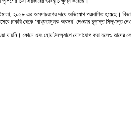
 পুলিশের তথা সরকারের ভাবমূর্তি ক্ষুণ্ন করেছে।
িধিমালা, ২০১৮ এর অসদাচরণের দায়ে অভিযোগ প্রমাণিত হয়েছে। বিভাগী
হিসেবে চাকরি থেকে ‘বাধ্যতামূলক অবসর’ দেওয়ার চূড়ান্ত সিদ্ধান্ত ন
 পাওয়া যায়নি। ফোনে এবং হোয়াটসঅ্যাপে যোগাযোগ করা হলেও তাদের 