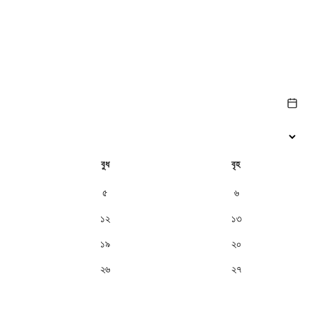
বুধ
বৃহ
৫
৬
১২
১৩
১৯
২০
২৬
২৭