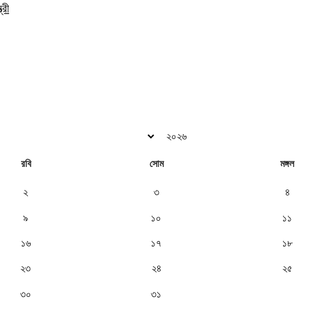
্রী
রবি
সোম
মঙ্গল
২
৩
৪
৯
১০
১১
১৬
১৭
১৮
২৩
২৪
২৫
৩০
৩১