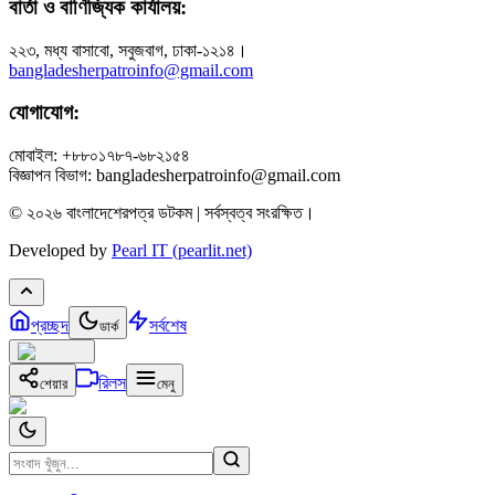
বার্তা ও বাণিজ্যিক কার্যালয়:
২২৩, মধ্য বাসাবো, সবুজবাগ, ঢাকা-১২১৪।
bangladesherpatroinfo@gmail.com
যোগাযোগ:
মোবাইল: +৮৮০১৭৮৭-৬৮২১৫৪
বিজ্ঞাপন বিভাগ: bangladesherpatroinfo@gmail.com
© ২০২৬ বাংলাদেশেরপত্র ডটকম | সর্বস্বত্ব সংরক্ষিত।
Developed by
Pearl IT (pearlit.net)
প্রচ্ছদ
সর্বশেষ
ডার্ক
রিলস
শেয়ার
মেনু