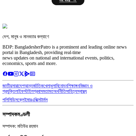
সব খবর →
দেশ, মানুষ ও মানবতার কল্যাণে
BDP: BangladesherPatro is a prominent and leading online news
portal in Bangladesh, providing real-time
news updates on national and international events, politics,
economics, sports and more.
জাতীয়
সারাদেশ
আন্তর্জাতিক
খেলাধুলা
বিনোদন
শিক্ষাঙ্গন
বিজ্ঞান ও
প্রযুক্তি
লাইফস্টাইল
প্রবাস
মতামত
অর্থনীতি
সাহিত্য
স্বাস্থ্য
পলিসি
ডিসক্লেইমার
এথিক্স
টার্মস
সম্পাদকমণ্ডলী
সম্পাদক: মতিউর রহমান