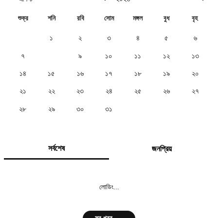
শুক্র
শনি
রবি
সোম
মঙ্গল
বুধ
বৃহ
১
২
৩
৪
৫
৬
৭
৮
৯
১০
১১
১২
১৩
১৪
১৫
১৬
১৭
১৮
১৯
২০
২১
২২
২৩
২৪
২৫
২৬
২৭
২৮
২৯
৩০
৩১
সর্বশেষ
জনপ্রিয়
লোডিং...