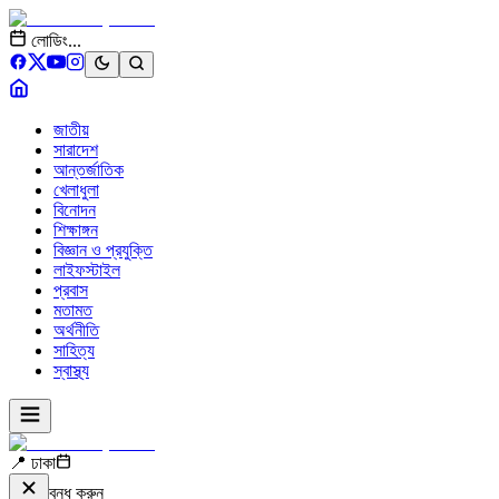
লোডিং...
জাতীয়
সারাদেশ
আন্তর্জাতিক
খেলাধুলা
বিনোদন
শিক্ষাঙ্গন
বিজ্ঞান ও প্রযুক্তি
লাইফস্টাইল
প্রবাস
মতামত
অর্থনীতি
সাহিত্য
স্বাস্থ্য
📍 ঢাকা
বন্ধ করুন