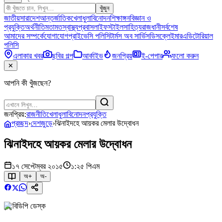
খুঁজুন
জাতীয়
সারাদেশ
আন্তর্জাতিক
খেলাধুলা
বিনোদন
শিক্ষাঙ্গন
বিজ্ঞান ও
প্রযুক্তি
অর্থনীতি
মতামত
স্বাস্থ্য
প্রবাস
লাইফস্টাইল
সাহিত্য
রাজধানী
সর্বশেষ
আমাদের সম্পর্কে
যোগাযোগ
প্রাইভেসি পলিসি
টার্মস অব সার্ভিস
ডিসক্লেইমার
এডিটোরিয়াল
পলিসি
এলাকার খবর
ছবির গল্প
আর্কাইভ
জনপ্রিয়
ই-পেপার
ফলো করুন
✕
আপনি কী খুঁজছেন?
জনপ্রিয়:
রাজনীতি
খেলাধুলা
বিনোদন
প্রযুক্তি
প্রচ্ছদ
›
দেশজুড়ে
›
ঝিনাইদহে আয়কর মেলার উদ্বোধন
ঝিনাইদহে আয়কর মেলার উদ্বোধন
১৭ সেপ্টেম্বর ২০১৫
১:২৫ পিএম
অ+
অ-
বিডিপি ডেস্ক